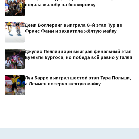
подала жалобу на блокировку
Деми Воллеринг выиграла 8-й этап Тур де
Франс Фамм и захватила жёлтую майку
Джулио Пеллиццари выиграл финальный этап
Вуэльты Бургоса, но победа всё равно у Галля
Луи Барре выиграл шестой этап Тура Польши,
а Леммен потерял желтую майку