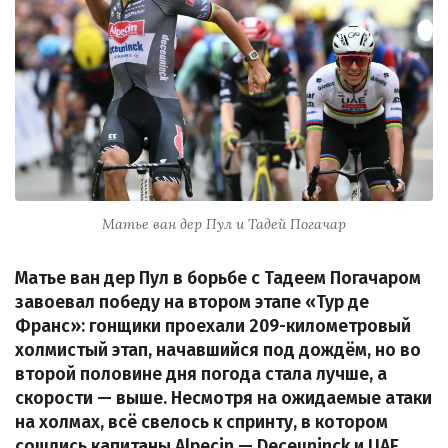
Матье ван дер Пул и Тадей Погачар
Матье ван дер Пул в борьбе с Тадеем Погачаром
завоевал победу на втором этапе «Тур де
Франс»: гонщики проехали 209-километровый
холмистый этап, начавшийся под дождём, но во
второй половине дня погода стала лучше, а
скорости — выше. Несмотря на ожидаемые атаки
на холмах, всё свелось к спринту, в котором
сошлись капитаны Alpecin — Deceuninck и UAE