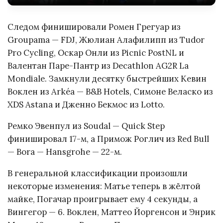
Следом финишировали Ромен Грегуар из
Groupama — FDJ, Жюлиан Алафилипп из Tudor
Pro Cycling, Оскар Онли из Picnic PostNL и
Валентан Паре-Пантр из Decathlon AG2R La
Mondiale. Замкнули десятку быстрейших Кевин
Воклен из Arkéa — B&B Hotels, Симоне Веласко из
XDS Astana и Дженно Бекмос из Lotto.
Ремко Эвенпул из Soudal — Quick Step
финишировал 17-м, а Примож Роглич из Red Bull
— Bora — Hansgrohe — 22-м.
В генеральной классификации произошли
некоторые изменения: Матье теперь в жёлтой
майке, Погачар проигрывает ему 4 секунды, а
Вингегор — 6. Воклен, Маттео Йоргенсон и Энрик