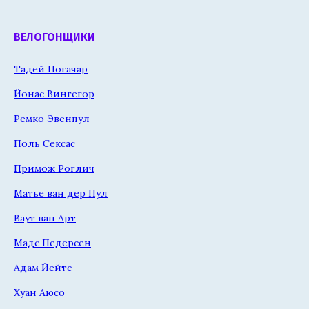
ВЕЛОГОНЩИКИ
Тадей Погачар
Йонас Вингегор
Ремко Эвенпул
Поль Сексас
Примож Роглич
Матье ван дер Пул
Ваут ван Арт
Мадс Педерсен
Адам Йейтс
Хуан Аюсо