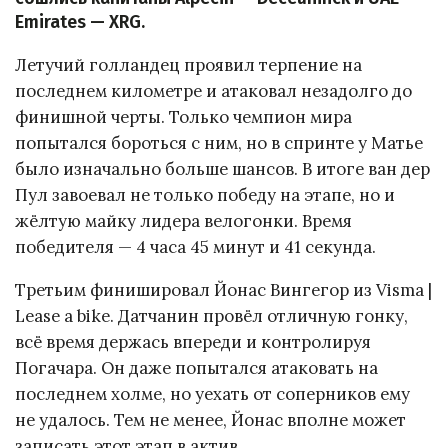
Emirates — XRG.
Летучий голландец проявил терпение на
последнем километре и атаковал незадолго до
финишной черты. Только чемпион мира
попытался бороться с ним, но в спринте у Матье
было изначально больше шансов. В итоге ван дер
Пул завоевал не только победу на этапе, но и
жёлтую майку лидера велогонки. Время
победителя — 4 часа 45 минут и 41 секунда.
Третьим финишировал Йонас Вингегор из Visma |
Lease a bike. Датчанин провёл отличную гонку,
всё время держась впереди и контролируя
Погачара. Он даже попытался атаковать на
последнем холме, но уехать от соперников ему
не удалось. Тем не менее, Йонас вполне может
записать этот этап в актив.