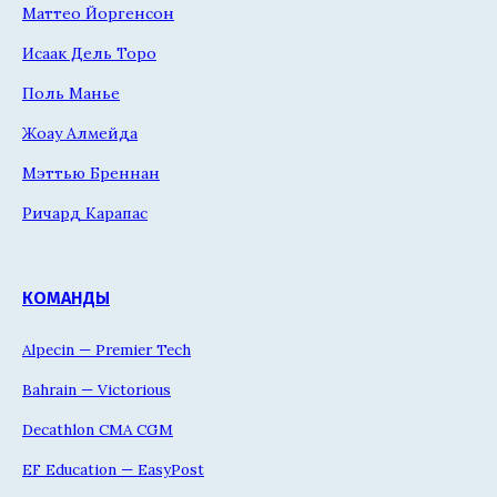
Маттео Йоргенсон
Исаак Дель Торо
Поль Манье
Жоау Алмейда
Мэттью Бреннан
Ричард Карапас
КОМАНДЫ
Alpecin — Premier Tech
Bahrain — Victorious
Decathlon CMA CGM
EF Education — EasyPost