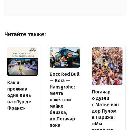
Читайте также:
Босс Red Bull
— Bora —
Как я
Hansgrohe:
прожила
Погачар
мечта
один день
о дуэли
о жёлтой
на «Тур де
с Матье ван
майке
Франс»
дер Пулом
близка,
в Париже:
но Погачар
«Мы
пока