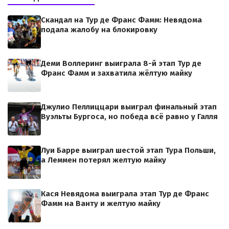
Скандал на Тур де Франс Фамм: Невядома
подала жалобу на блокировку
Деми Воллеринг выиграла 8-й этап Тур де
Франс Фамм и захватила жёлтую майку
Джулио Пеллиццари выиграл финальный этап
Вуэльты Бургоса, но победа всё равно у Галля
Луи Барре выиграл шестой этап Тура Польши,
а Леммен потерял желтую майку
Кася Невядома выиграла этап Тур де Франс
Фамм на Ванту и желтую майку