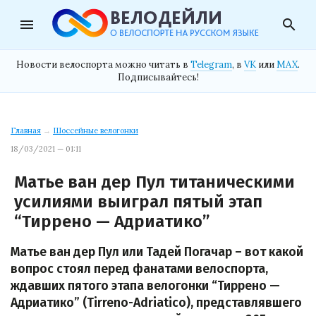
menu
search
Новости велоспорта можно читать в
Telegram
, в
VK
или
MAX
.
Подписывайтесь!
Главная
→
Шоссейные велогонки
18/03/2021 — 01:11
Матье ван дер Пул титаническими
усилиями выиграл пятый этап
“Тиррено — Адриатико”
Матье ван дер Пул или Тадей Погачар – вот какой
вопрос стоял перед фанатами велоспорта,
ждавших пятого этапа велогонки “Тиррено —
Адриатико” (Tirreno-Adriatico), представлявшего