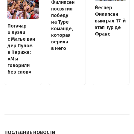
Филипсен
Йеспер
посвятил
Филипсен
победу
выиграл 17-й
на Туре
Погачар
этап Тур де
команде,
о дуэли
Франс
которая
с Матье ван
верила
дер Пулом
в него
в Париже:
«Мы
говорили
без слов»
ПОСЛЕДНИЕ НОВОСТИ