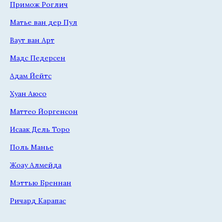
Примож Роглич
Матье ван дер Пул
Ваут ван Арт
Мадс Педерсен
Адам Йейтс
Хуан Аюсо
Маттео Йоргенсон
Исаак Дель Торо
Поль Манье
Жоау Алмейда
Мэттью Бреннан
Ричард Карапас