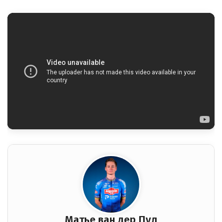
Матье ван дер Пул