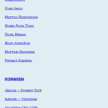
Хуан Аюсо
Маттео Йоргенсон
Исаак Дель Торо
Поль Манье
Жоау Алмейда
Мэттью Бреннан
Ричард Карапас
КОМАНДЫ
Alpecin — Premier Tech
Bahrain — Victorious
Decathlon CMA CGM