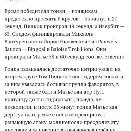
Время победителя гонки — гонщикам
предстояло проехать 8 кругов — 55 минут и 27
секунд. Пидкок проиграл 49 секунд, а Изербит —
53. Следом финишировали Михаэль
Вантуренхаут и Йорис Ньювенхейс из Pauwels
Sauzen — Bingoal и Baloise Trek Lions. Они
проиграли Матье 58 и 60 секунд соответственно.
Гонка развивалась достаточно интригующе: на
втором круге Том Пидкок стал лидером гонки, а
за ним увязалась большая группа фаворитов, в
которой также был и Матье ван дер Пул.
Британцу долго лидировать, правда, не
позволили, и после 25 минут гонки Матье ван
дер Пул на отрезке с песком предпринял
решающую атаку, молниеносно преодолев эту
преграду и мгновенно вырвавшись вперёд на