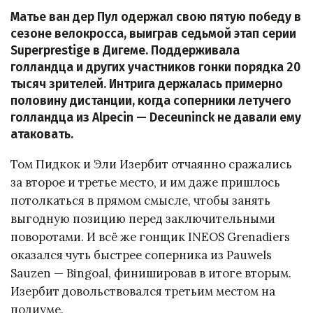
Матье ван дер Пул одержал свою пятую победу в
сезоне велокросса, выиграв седьмой этап серии
Superprestige в Дигеме. Поддерживала
голландца и других участников гонки порядка 20
тысяч зрителей. Интрига держалась примерно
половину дистанции, когда соперники летучего
голландца из Alpecin — Deceuninck не давали ему
атаковать.
Том Пидкок и Эли Изербит отчаянно сражались
за второе и третье место, и им даже пришлось
потолкаться в прямом смысле, чтобы занять
выгодную позицию перед заключительными
поворотами. И всё же гонщик INEOS Grenadiers
оказался чуть быстрее соперника из Pauwels
Sauzen — Bingoal, финишировав в итоге вторым.
Изербит довольствовался третьим местом на
подиуме.