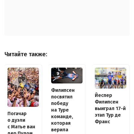
Читайте также:
Филипсен
Йеспер
посвятил
Филипсен
победу
выиграл 17-й
на Туре
Погачар
этап Тур де
команде,
о дуэли
Франс
которая
с Матье ван
верила
дер Пулом