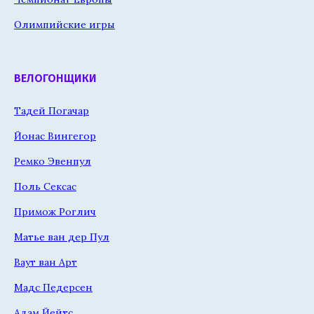
Олимпийские игры
ВЕЛОГОНЩИКИ
Тадей Погачар
Йонас Вингегор
Ремко Эвенпул
Поль Сексас
Примож Роглич
Матье ван дер Пул
Ваут ван Арт
Мадс Педерсен
Адам Йейтс