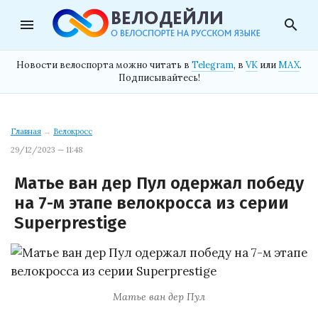
menu
search
Новости велоспорта можно читать в
Telegram
, в
VK
или
MAX
.
Подписывайтесь!
Главная
→
Велокросс
29/12/2023 — 11:48
Матье ван дер Пул одержал победу
на 7-м этапе велокросса из серии
Superprestige
Матье ван дер Пул