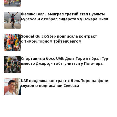
Феликс Галль выиграл третий этап Вуэльты
Бургоса и отобрал лидерство у Оскара Онли
Soudal Quick-Step подписала контракт
с Тимом Торном Тойтенбергом
Спортивный босс UAE: Дель Торо выбрал Тур
вместо Джиро, чтобы учиться у Погачара
UAE продлила контракт с Дель Торо на фоне
слухов о подписании Сексаса