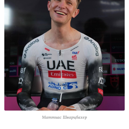
Маттиас Шварцбахер