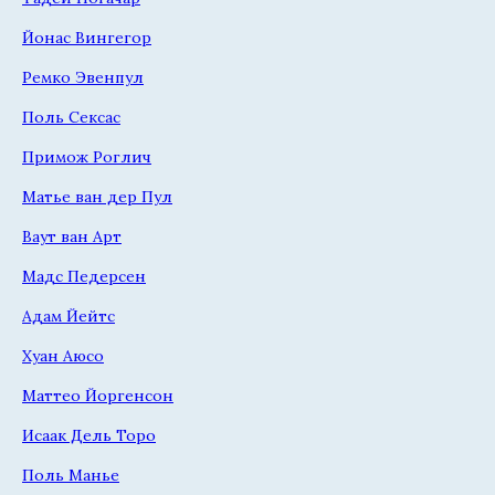
Йонас Вингегор
Ремко Эвенпул
Поль Сексас
Примож Роглич
Матье ван дер Пул
Ваут ван Арт
Мадс Педерсен
Адам Йейтс
Хуан Аюсо
Маттео Йоргенсон
Исаак Дель Торо
Поль Манье