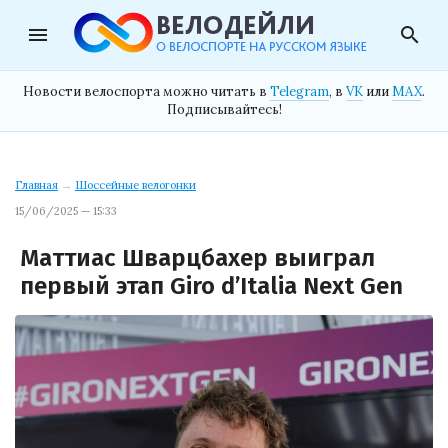
menu
search
Новости велоспорта можно читать в
Telegram
, в
VK
или
MAX
.
Подписывайтесь!
Главная
→
Шоссейные велогонки
15/06/2025 — 15:33
Маттиас Шварцбахер выиграл
первый этап Giro d’Italia Next Gen