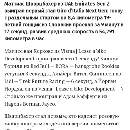
Маттиас Шварцбахер из UAE Emirates Gen Z
выиграл первый этап Giro d’Italia Next Gen: гонку
с раздельным стартом на 8,4 километра 19-
летний гонщик из Словакии проехал за 9 минут и
17 секунд, развив среднюю скорость в 54,291
километра в час.
Матисс ван Керхове из Visma | Lease a bike
Development проиграл всего 1 секунду! Каллум
Торнли из Red Bull — BORA — hansgrohe Rookies
уступил 3 секунды, Альберт Витен Филипсен из
Lidl — Trek Future Racing — 6 секунд, а Йорген
Нордхаген из Visma | Lease a bike Development — 7.
Столько же проиграл и Адам Рафферти из
Hagens Berman Jayco.
Шварцбахер стал первым, кто наденет розовую
майку лидера молодёжной версии знаменитой