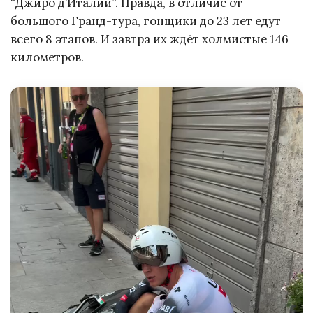
“Джиро д’Италии”. Правда, в отличие от
большого Гранд-тура, гонщики до 23 лет едут
всего 8 этапов. И завтра их ждёт холмистые 146
километров.