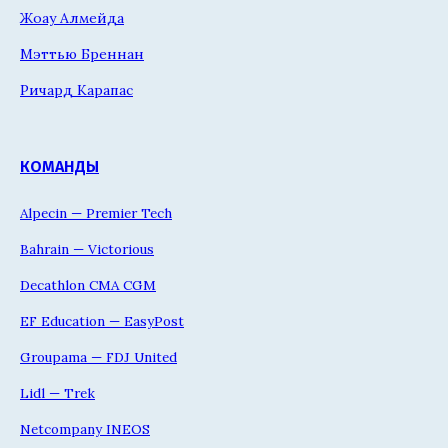
Жоау Алмейда
Мэттью Бреннан
Ричард Карапас
КОМАНДЫ
Alpecin — Premier Tech
Bahrain — Victorious
Decathlon CMA CGM
EF Education — EasyPost
Groupama — FDJ United
Lidl — Trek
Netcompany INEOS