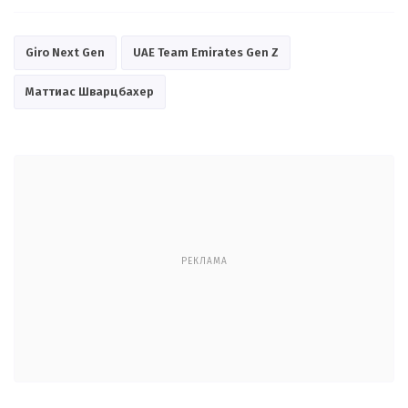
Giro Next Gen
UAE Team Emirates Gen Z
Маттиас Шварцбахер
РЕКЛАМА