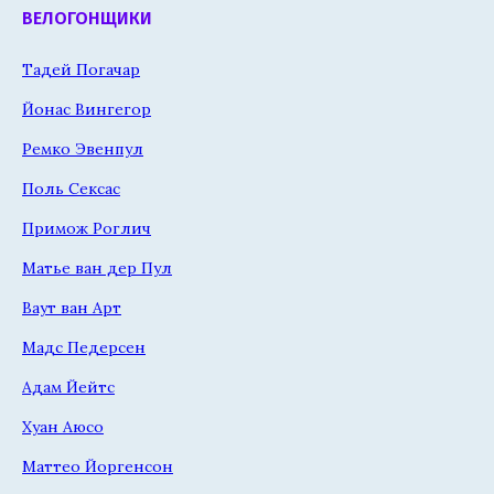
ВЕЛОГОНЩИКИ
Тадей Погачар
Йонас Вингегор
Ремко Эвенпул
Поль Сексас
Примож Роглич
Матье ван дер Пул
Ваут ван Арт
Мадс Педерсен
Адам Йейтс
Хуан Аюсо
Маттео Йоргенсон