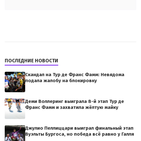
ПОСЛЕДНИЕ НОВОСТИ
Скандал на Тур де Франс Фамм: Невядома
подала жалобу на блокировку
Деми Воллеринг выиграла 8-й этап Тур де
Франс Фамм и захватила жёлтую майку
Джулио Пеллиццари выиграл финальный этап
Вуэльты Бургоса, но победа всё равно у Галля