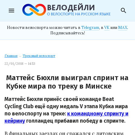
menu
search
Новости велоспорта можно читать в
Telegram
, в
VK
или
MAX
.
Подписывайтесь!
Главная
→
Трековый велоспорт
22/01/2018 — 14:53
Маттейс Бюхли выиграл спринт на
Кубке мира по треку в Минске
Маттейс Бюхли принёс своей команде Beat
Cycling Club ещё одну медаль V этапа Кубка мира
по велоспорту на треке:
к командному спринту и
кейрину
голландец прибавил победу в спринте.
В финальных заездах он сражался с литовским