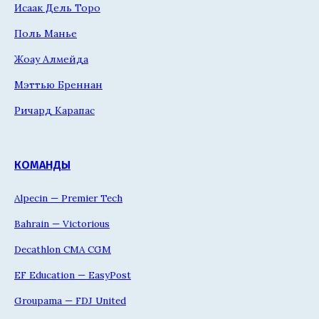
Исаак Дель Торо
Поль Манье
Жоау Алмейда
Мэттью Бреннан
Ричард Карапас
КОМАНДЫ
Alpecin — Premier Tech
Bahrain — Victorious
Decathlon CMA CGM
EF Education — EasyPost
Groupama — FDJ United