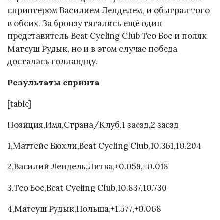
спринтером Василием Ленделем, и обыграл того
в обоих. За бронзу тягались ещё один
представитель Beat Cycling Club Тео Бос и поляк
Матеуш Рудык, но и в этом случае победа
досталась голландцу.
Результаты спринта
[table]
Позиция,Имя,Страна/Клуб,1 заезд,2 заезд
1,Маттейс Бюхли,Beat Cycling Club,10.361,10.204
2,Василий Лендель,Литва,+0.059,+0.018
3,Тео Бос,Beat Cycling Club,10.837,10.730
4,Матеуш Рудык,Польша,+1.577,+0.068