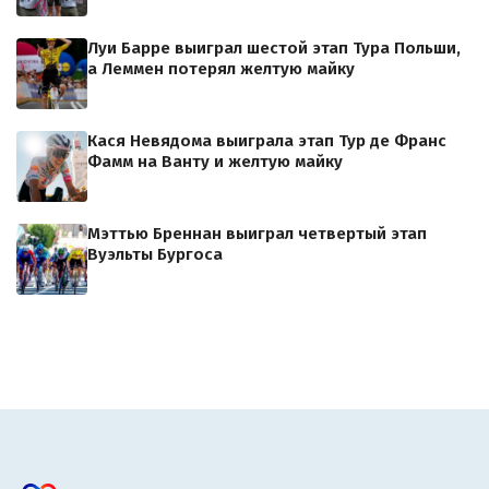
Луи Барре выиграл шестой этап Тура Польши,
а Леммен потерял желтую майку
Кася Невядома выиграла этап Тур де Франс
Фамм на Ванту и желтую майку
Мэттью Бреннан выиграл четвертый этап
Вуэльты Бургоса