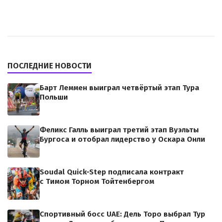
ПОСЛЕДНИЕ НОВОСТИ
Барт Леммен выиграл четвёртый этап Тура
Польши
Феликс Галль выиграл третий этап Вуэльты
Бургоса и отобрал лидерство у Оскара Онли
Soudal Quick-Step подписала контракт
с Тимом Торном Тойтенбергом
Спортивный босс UAE: Дель Торо выбрал Тур