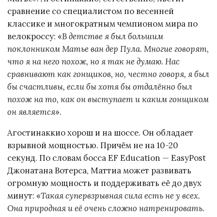
сравнение со специалистом по весенней
классике и многократным чемпионом мира по
велокроссу: «
В детстве я был большим
поклонником Матье ван дер Пула. Многие говорят,
что я на него похож, но я так не думаю. Нас
сравнивают как гонщиков, но, честно говоря, я был
бы счастливы, если бы хотя бы отдалённо был
похож на то, как он выступает и каким гонщиком
он является
».
Агостинаккио хорош и на шоссе. Он обладает
взрывной мощностью. Причём не на 10-20
секунд. По словам босса EF Education — EasyPost
Джонатана Вотерса, Маттиа может развивать
огромную мощность и поддерживать её до двух
минут: «
Такая супервзрывная сила есть не у всех.
Она природная и её очень сложно натренировать.