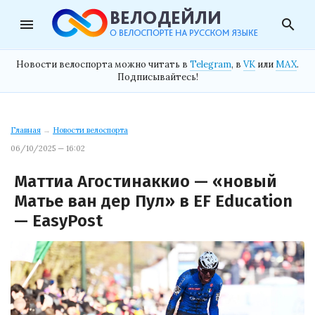
menu
search
Новости велоспорта можно читать в
Telegram
, в
VK
или
MAX
.
Подписывайтесь!
Главная
→
Новости велоспорта
06/10/2025 — 16:02
Маттиа Агостинаккио — «новый
Матье ван дер Пул» в EF Education
— EasyPost