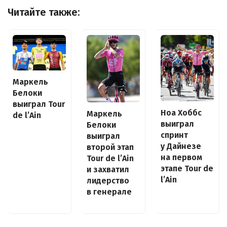
Читайте также:
Маркель
Белоки
выиграл Tour
Ноа Хоббс
Маркель
de l’Ain
выиграл
Белоки
спринт
выиграл
у Дайнезе
второй этап
на первом
Tour de l’Ain
этапе Tour de
и захватил
l’Ain
лидерство
в генерале