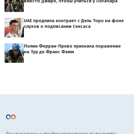
вместо Джиро, чтобы учиться у Погачара
UAE продлила контракт с Дель Торо на фоне
слухов о подписании Сексаса
Полин Ферран-Прево признала поражение
на Тур де Франс Фамм
Рассказываем о профессиональном велоспорте: