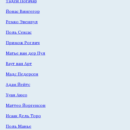
Тадей Погачар
Йонас Вингегор
Ремко Эвенпул
Поль Сексас
Примож Роглич
Матье ван дер Пул
Ваут ван Арт
Мадс Педерсен
Адам Йейтс
Хуан Аюсо
Маттео Йоргенсон
Исаак Дель Торо
Поль Манье