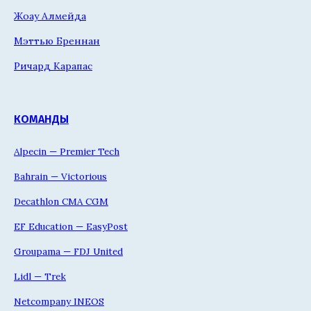
Жоау Алмейда
Мэттью Бреннан
Ричард Карапас
КОМАНДЫ
Alpecin — Premier Tech
Bahrain — Victorious
Decathlon CMA CGM
EF Education — EasyPost
Groupama — FDJ United
Lidl — Trek
Netcompany INEOS