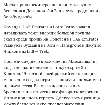
Моске пришлось досрочно покинуть группу
беглецов и Дегенкольб и Вангелуве продолжили
борьбу вдвоём.
Команды UAE Emirates и Lotto Dstny начали
наращивать темп: впереди большой группы
ехали среди прочих Ян Кристен из UAE Emirates,
Эмануэль Бухманн из Bora — Hansgrohe и Джулио
Чикконе из Lidl — Trek.
После последнего прохождения Маммолшайна,
когда догнали беглецов, атаку открыл Ян
Кристен: 19-летний швейцарский велогонщик
мгновенно создал отрыв и заполучил полминуты
преимущества. Вскоре в погоню за ним
бросились практически все фавориты велогнки.
И тому пришлось терпеть. Долгое время разница
между беглецов и его преследователями