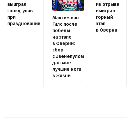
выиграл
из отрыва
гонку, упав
выиграл
при
горный
Максим ван
праздновании
этап
Гилс после
в Оверни
победы
на этапе
в Оверни:
сбор
с Эвенепулом
дал мне
лучшие ноги
в жизни