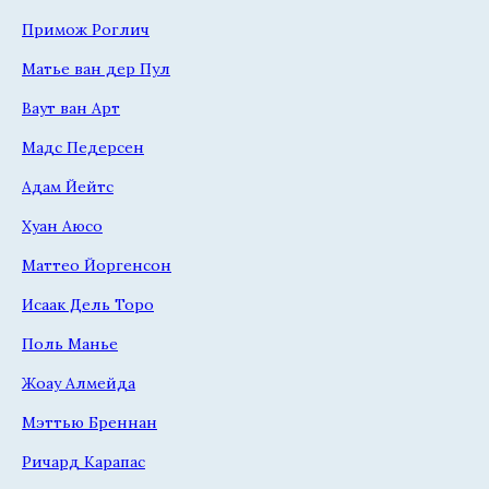
Примож Роглич
Матье ван дер Пул
Ваут ван Арт
Мадс Педерсен
Адам Йейтс
Хуан Аюсо
Маттео Йоргенсон
Исаак Дель Торо
Поль Манье
Жоау Алмейда
Мэттью Бреннан
Ричард Карапас