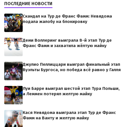
ПОСЛЕДНИЕ НОВОСТИ
Скандал на Тур де Франс Фамм: Невядома
подала жалобу на блокировку
Деми Воллеринг выиграла 8-й этап Тур де
Франс Фамм и захватила жёлтую майку
Джулио Пеллиццари выиграл финальный этап
Вуэльты Бургоса, но победа всё равно у Галля
Луи Барре выиграл шестой этап Тура Польши,
а Леммен потерял желтую майку
Кася Невядома выиграла этап Тур де Франс
Фамм на Ванту и желтую майку