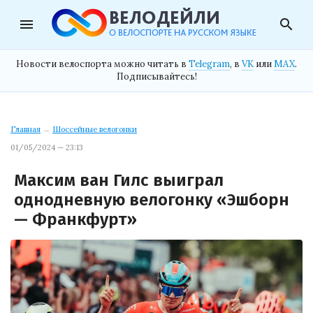
menu
search
Новости велоспорта можно читать в
Telegram
, в
VK
или
MAX
.
Подписывайтесь!
Главная
→
Шоссейные велогонки
01/05/2024 — 23:13
Максим ван Гилс выиграл
однодневную велогонку «Эшборн
— Франкфурт»