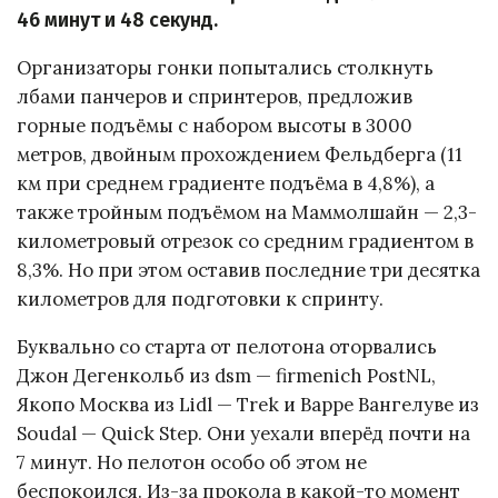
46 минут и 48 секунд.
Организаторы гонки попытались столкнуть
лбами панчеров и спринтеров, предложив
горные подъёмы с набором высоты в 3000
метров, двойным прохождением Фельдберга (11
км при среднем градиенте подъёма в 4,8%), а
также тройным подъёмом на Маммолшайн — 2,3-
километровый отрезок со средним градиентом в
8,3%. Но при этом оставив последние три десятка
километров для подготовки к спринту.
Буквально со старта от пелотона оторвались
Джон Дегенкольб из dsm — firmenich PostNL,
Якопо Москва из Lidl — Trek и Варре Вангелуве из
Soudal — Quick Step. Они уехали вперёд почти на
7 минут. Но пелотон особо об этом не
беспокоился. Из-за прокола в какой-то момент