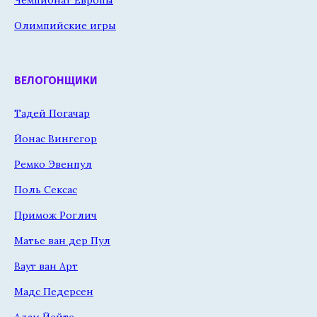
Чемпионат Европы
Олимпийские игры
ВЕЛОГОНЩИКИ
Тадей Погачар
Йонас Вингегор
Ремко Эвенпул
Поль Сексас
Примож Роглич
Матье ван дер Пул
Ваут ван Арт
Мадс Педерсен
Адам Йейтс