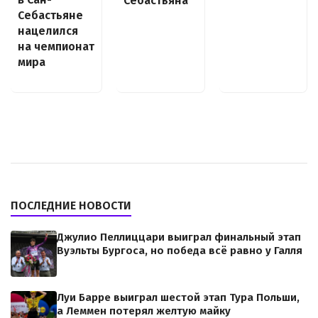
Себастьяна
Себастьяне
нацелился
на чемпионат
мира
ПОСЛЕДНИЕ НОВОСТИ
Джулио Пеллиццари выиграл финальный этап
Вуэльты Бургоса, но победа всё равно у Галля
Луи Барре выиграл шестой этап Тура Польши,
а Леммен потерял желтую майку