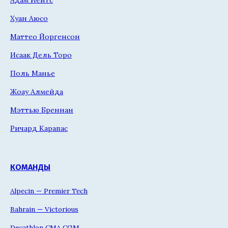
Хуан Аюсо
Маттео Йоргенсон
Исаак Дель Торо
Поль Манье
Жоау Алмейда
Мэттью Бреннан
Ричард Карапас
КОМАНДЫ
Alpecin — Premier Tech
Bahrain — Victorious
Decathlon CMA CGM