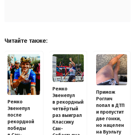
Читайте также:
Ремко
Примож
Эвенепул
Роглич
Ремко
в рекордный
попал в ДТП
Эвенепул
четвёртый
и пропустит
после
раз выиграл
две гонки,
рекордной
Классику
но нацелен
победы
Сан-
на Вуэльту
в Сан-