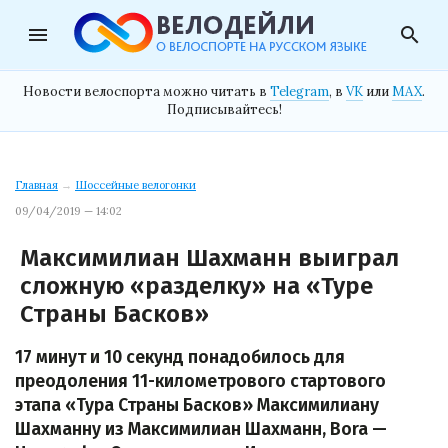
menu
search
Новости велоспорта можно читать в
Telegram
, в
VK
или
MAX
.
Подписывайтесь!
Главная
→
Шоссейные велогонки
09/04/2019 — 14:02
Максимилиан Шахманн выиграл
сложную «разделку» на «Туре
Страны Басков»
17 минут и 10 секунд понадобилось для
преодоления 11-километрового стартового
этапа «Тура Страны Басков» Максимилиану
Шахманну из Максимилиан Шахманн, Bora —