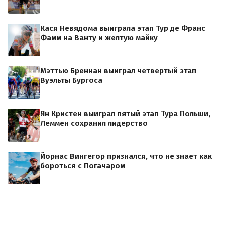
Кася Невядома выиграла этап Тур де Франс
Фамм на Ванту и желтую майку
Мэттью Бреннан выиграл четвертый этап
Вуэльты Бургоса
Ян Кристен выиграл пятый этап Тура Польши,
Леммен сохранил лидерство
Йорнас Вингегор признался, что не знает как
бороться с Погачаром