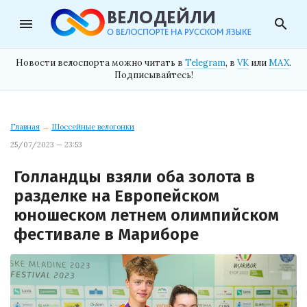
menu
search
Новости велоспорта можно читать в
Telegram
, в
VK
или
MAX
.
Подписывайтесь!
Главная
→
Шоссейные велогонки
25/07/2023 — 23:53
Голландцы взяли оба золота в
разделке на Европейском
юношеском летнем олимпийском
фестивале в Мариборе