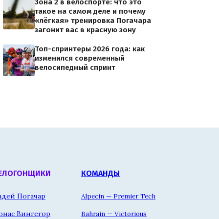
Зона 2 в велоспорте: что это
такое на самом деле и почему
«лёгкая» тренировка Погачара
загонит вас в красную зону
Топ-спринтеры 2026 года: как
изменился современный
велосипедный спринт
ЕЛОГОНЩИКИ
КОМАНДЫ
адей Погачар
Alpecin — Premier Tech
онас Вингегор
Bahrain — Victorious