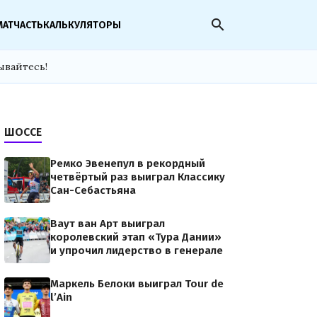
search
МАТЧАСТЬ
КАЛЬКУЛЯТОРЫ
ывайтесь!
ШОССЕ
Ремко Эвенепул в рекордный
четвёртый раз выиграл Классику
Сан-Себастьяна
Ваут ван Арт выиграл
королевский этап «Тура Дании»
и упрочил лидерство в генерале
Маркель Белоки выиграл Tour de
l’Ain