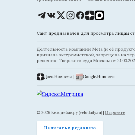
Сайт предназначен для просмотра лицам ста
Деятельность компании Meta (и её продуктов
признана экстремистской, запрещена на те
решению Тверского суда Москвы от 21.03.202
Дзен.Новости
|
Google.Новости
© 2026 Велодейли.ру (velodaily.ru) |
О проекте
Написать в редакцию