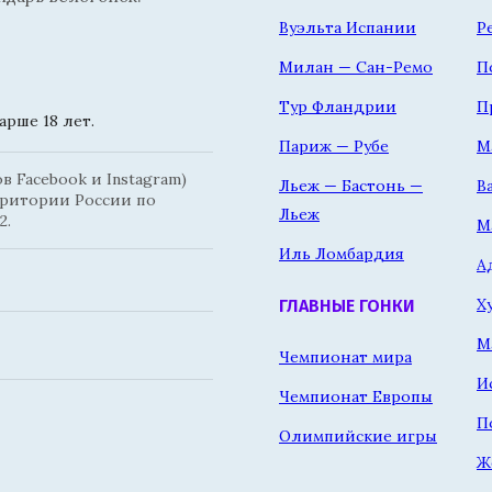
Вуэльта Испании
Р
Милан — Сан-Ремо
П
Тур Фландрии
П
рше 18 лет.
Париж — Рубе
М
 Facebook и Instagram)
Льеж — Бастонь —
В
рритории России по
Льеж
2.
М
Иль Ломбардия
А
Х
ГЛАВНЫЕ ГОНКИ
М
Чемпионат мира
И
Чемпионат Европы
П
Олимпийские игры
Ж