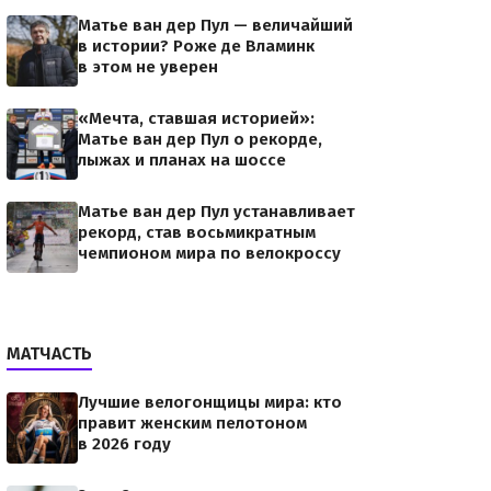
Матье ван дер Пул — величайший
в истории? Роже де Вламинк
в этом не уверен
«Мечта, ставшая историей»:
Матье ван дер Пул о рекорде,
лыжах и планах на шоссе
Матье ван дер Пул устанавливает
рекорд, став восьмикратным
чемпионом мира по велокроссу
МАТЧАСТЬ
Лучшие велогонщицы мира: кто
правит женским пелотоном
в 2026 году