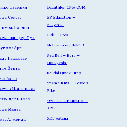
емко Эвенпул
Decathlon CMA CGM
оль Сексас
EF Education —
EasyPost
римож Роглич
Lidl — Trek
атье ван дер Пул
Netcompany INEOS
аут ван Арт
Red Bull — Bora —
адс Педерсен
Hansgrohe
дам Йейтс
Soudal Quick-Step
уан Аюсо
Team Visma — Lease a
аттео Йоргенсон
Bike
саак Дель Торо
UAE Team Emirates —
XRG
оль Манье
XDS Astana
оау Алмейда