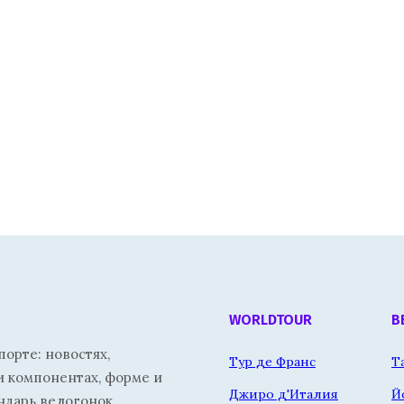
WORLDTOUR
В
орте: новостях,
Тур де Франс
Т
и компонентах, форме и
Джиро д'Италия
Й
ндарь велогонок.