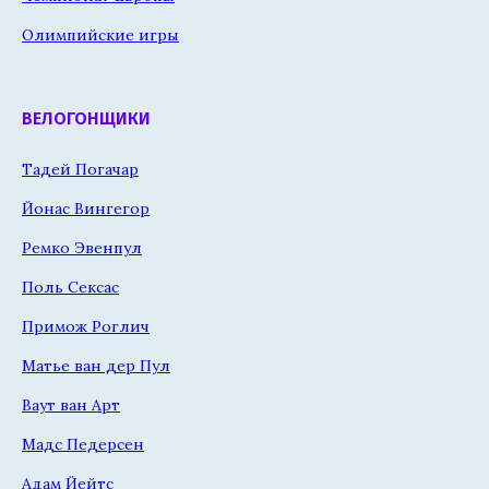
Олимпийские игры
ВЕЛОГОНЩИКИ
Тадей Погачар
Йонас Вингегор
Ремко Эвенпул
Поль Сексас
Примож Роглич
Матье ван дер Пул
Ваут ван Арт
Мадс Педерсен
Адам Йейтс