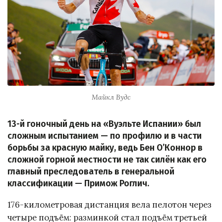
Майкл Вудс
13-й гоночный день на «Вуэльте Испании» был
сложным испытанием — по профилю и в части
борьбы за красную майку, ведь Бен О’Коннор в
сложной горной местности не так силён как его
главный преследователь в генеральной
классификации — Примож Роглич.
176-километровая дистанция вела пелотон через
четыре подъём: разминкой стал подъём третьей