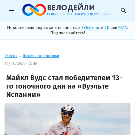
menu
search
Новости велоспорта можно читать в
Telegram
, в
VK
или
MAX
.
Подписывайтесь!
Главная
→
Шоссейные велогонки
30/08/2024 — 21:49
Майкл Вудс стал победителем 13-
го гоночного дня на «Вуэльте
Испании»