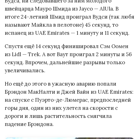
Вудса, ни следовавшего за ним молодого
швейцарца Мауро Шмида из Jayco — AlUla. В
итоге 24-летний Шмид проиграл Вудси (так любя
называют Майкла в пелотоне) 45 секунд, то
испанец из UAE Emirates — 1 минуту и 11 секунд.
Спустя ещё 14 секунд финишировал Сэм Оомен
из Lidl — Trek. А вот Ваут проиграл 2 минуты и 56
секунд. Впрочем, дальнейшие разрывы только
увеличивались.
Но ещё до этого в ужасную аварию попали
Брэндон МакНалти и Джей Вайн из UAE Emirates:
на спуске с Пуэрто-де-Люмерас, предпоследней
горы дня, один из них улетел на скорости с
дороги и лишь растительность смягчила
падение Брэндона.