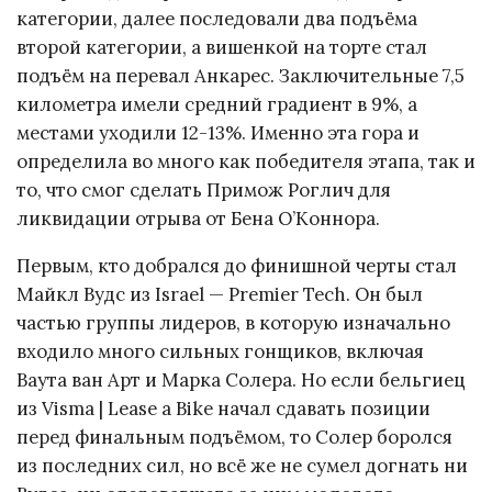
категории, далее последовали два подъёма
второй категории, а вишенкой на торте стал
подъём на перевал Анкарес. Заключительные 7,5
километра имели средний градиент в 9%, а
местами уходили 12-13%. Именно эта гора и
определила во много как победителя этапа, так и
то, что смог сделать Примож Роглич для
ликвидации отрыва от Бена О’Коннора.
Первым, кто добрался до финишной черты стал
Майкл Вудс из Israel — Premier Tech. Он был
частью группы лидеров, в которую изначально
входило много сильных гонщиков, включая
Ваута ван Арт и Марка Солера. Но если бельгиец
из Visma | Lease a Bike начал сдавать позиции
перед финальным подъёмом, то Солер боролся
из последних сил, но всё же не сумел догнать ни