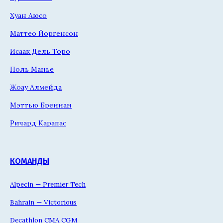
Хуан Аюсо
Маттео Йоргенсон
Исаак Дель Торо
Поль Манье
Жоау Алмейда
Мэттью Бреннан
Ричард Карапас
КОМАНДЫ
Alpecin — Premier Tech
Bahrain — Victorious
Decathlon CMA CGM