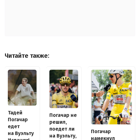
Читайте также:
Тадей
Погачар не
Погачар
решил,
едет
поедет ли
Погачар
на Вуэльту
на Вуэльту,
намекнул