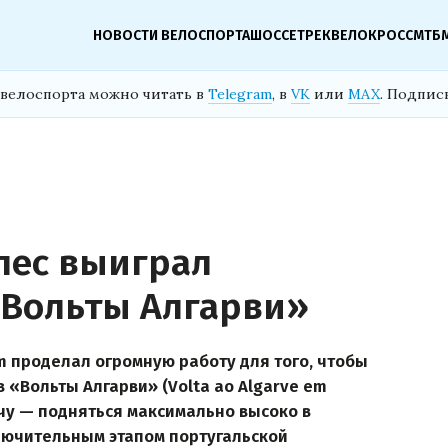
НОВОСТИ ВЕЛОСПОРТА
ШОССЕ
ТРЕК
ВЕЛОКРОСС
МТБ
велоспорта можно читать в
Telegram
, в
VK
или
MAX
. Подпис
пес выиграл
«Вольты Алгарви»
m проделал огромную работу для того, чтобы
 «Вольты Алгарви» (Volta ao Algarve em
дачу — подняться максимально высоко в
ючительным этапом португальской