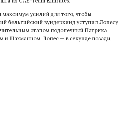
шта из UAE-Team Emirates.
 максимум усилий для того, чтобы
ний бельгийский вундеркинд уступил Лопесу
лючительным этапом подопечный Патрика
м и Шахманном. Лопес — в секунде позади,