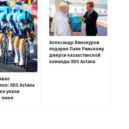
Александр Винокуров
подарил Папе Римскому
джерси казахстанской
команды XDS Astana
авал
лке: XDS Astana
ma упали
м люке