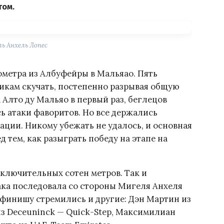
том.
ь Анхель Лопес
лометра из Албуфейры в Мальяао. Пять
икам скучать, постепенно разрывая общую
 Алто ду Мальяо в первый раз, беглецов
сь атаки фаворитов. Но все держались
ации. Никому убежать не удалось, и основная
д тем, как разыграть победу на этапе на
ключительных сотен метров. Так и
ака последовала со стороны Мигеля Анхеля
к финишу стремились и другие: Дэн Мартин из
 из Deceuninck — Quick-Step, Максимилиан