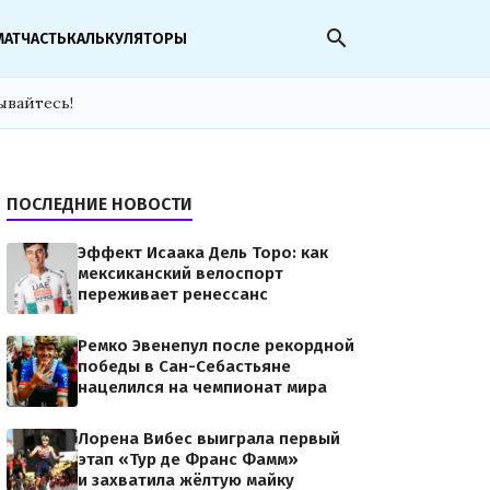
search
МАТЧАСТЬ
КАЛЬКУЛЯТОРЫ
ывайтесь!
ПОСЛЕДНИЕ НОВОСТИ
Эффект Исаака Дель Торо: как
мексиканский велоспорт
переживает ренессанс
Ремко Эвенепул после рекордной
победы в Сан-Себастьяне
нацелился на чемпионат мира
Лорена Вибес выиграла первый
этап «Тур де Франс Фамм»
и захватила жёлтую майку