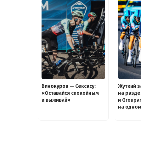
Винокуров — Сексасу:
Жуткий з
«Оставайся спокойным
на разде
и выживай»
и Groupa
на одно