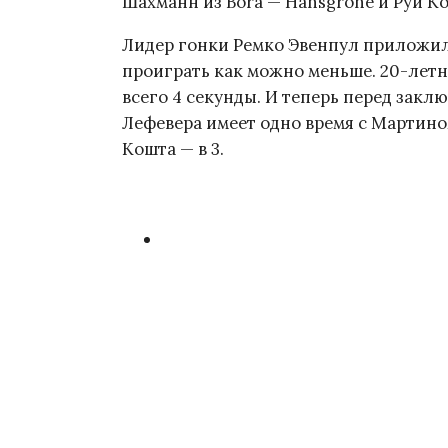
Шахманн из Bora — Hansgrohe и Руй Ко
Лидер гонки Ремко Эвенпул приложил
проиграть как можно меньше. 20-лет
всего 4 секунды. И теперь перед зак
Лефевера имеет одно время с Мартино
Кошта — в 3.