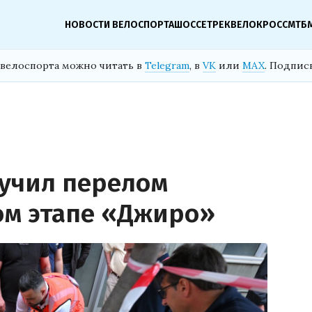
НОВОСТИ ВЕЛОСПОРТА
ШОССЕ
ТРЕК
ВЕЛОКРОСС
МТБ
велоспорта можно читать в
Telegram
, в
VK
или
MAX
. Подпис
учил перелом
ом этапе «Джиро»