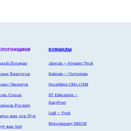
ЕЛОГОНЩИКИ
КОМАНДЫ
адей Погачар
Alpecin — Premier Tech
онас Вингегор
Bahrain — Victorious
емко Эвенпул
Decathlon CMA CGM
оль Сексас
EF Education —
EasyPost
римож Роглич
Lidl — Trek
атье ван дер Пул
Netcompany INEOS
аут ван Арт