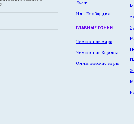
Льеж
2.
М
Иль Ломбардия
А
Х
ГЛАВНЫЕ ГОНКИ
М
Чемпионат мира
И
Чемпионат Европы
П
Олимпийские игры
Ж
М
Р