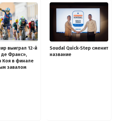
ир выиграл 12-й
Soudal Quick-Step сменит
р де Франс»,
название
 Коя в финале
ным завалом