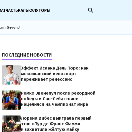
search
МАТЧАСТЬ
КАЛЬКУЛЯТОРЫ
ывайтесь!
ПОСЛЕДНИЕ НОВОСТИ
Эффект Исаака Дель Торо: как
мексиканский велоспорт
переживает ренессанс
Ремко Эвенепул после рекордной
победы в Сан-Себастьяне
нацелился на чемпионат мира
Лорена Вибес выиграла первый
этап «Тур де Франс Фамм»
и захватила жёлтую майку