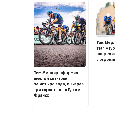
Тим Мерл
этап «Ту
опередив
с огром
Тим Мерлир оформил
шестой хет-трик
за четыре года, выиграв
три спринта на «Тур де
Франс»