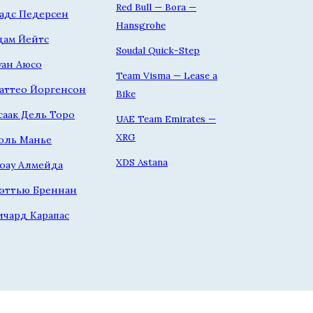
Red Bull — Bora —
адс Педерсен
Hansgrohe
дам Йейтс
Soudal Quick-Step
уан Аюсо
Team Visma — Lease a
аттео Йоргенсон
Bike
саак Дель Торо
UAE Team Emirates —
XRG
оль Манье
XDS Astana
оау Алмейда
эттью Бреннан
ичард Карапас