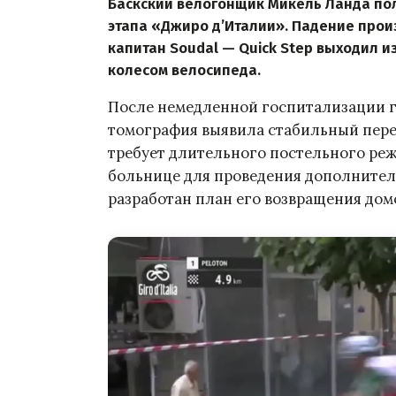
Баскский велогонщик Микель Ланда пол
этапа «Джиро д’Италии». Падение прои
капитан Soudal — Quick Step выходил и
колесом велосипеда.
После немедленной госпитализации 
томография выявила стабильный перело
требует длительного постельного режи
больнице для проведения дополнитель
разработан план его возвращения дом