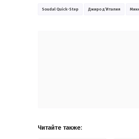
Soudal Quick-Step
Джиро д’Италия
Мик
Читайте также: