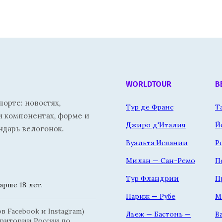
WORLDTOUR
В
орте: новостях,
Тур де Франс
Т
и компонентах, форме и
Джиро д'Италия
Й
ндарь велогонок.
Вуэльта Испании
Р
Милан — Сан-Ремо
П
Тур Фландрии
П
рше 18 лет.
Париж — Рубе
М
 Facebook и Instagram)
Льеж — Бастонь —
В
рритории России по