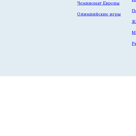
Чемпионат Европы
П
Олимпийские игры
Ж
М
Р