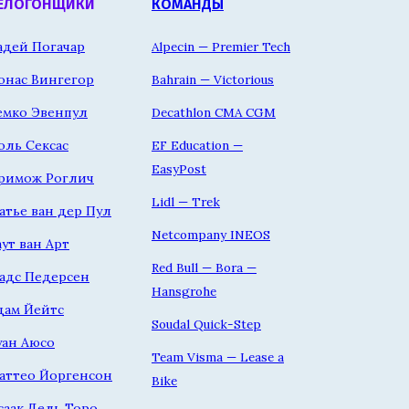
ЕЛОГОНЩИКИ
КОМАНДЫ
адей Погачар
Alpecin — Premier Tech
онас Вингегор
Bahrain — Victorious
емко Эвенпул
Decathlon CMA CGM
оль Сексас
EF Education —
EasyPost
римож Роглич
Lidl — Trek
атье ван дер Пул
Netcompany INEOS
аут ван Арт
Red Bull — Bora —
адс Педерсен
Hansgrohe
дам Йейтс
Soudal Quick-Step
уан Аюсо
Team Visma — Lease a
аттео Йоргенсон
Bike
саак Дель Торо