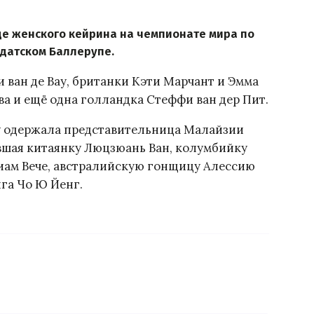
де женского кейрина на чемпионате мира по
 датском Баллерупе.
 ван де Вау, британки Кэти Марчант и Эмма
ва и ещё одна голландка Стеффи ван дер Пит.
ду одержала представительница Малайзии
вшая китаянку Люцзюань Ван, колумбийку
иам Вече, австралийскую гонщицу Алессию
га Чо Ю Йенг.