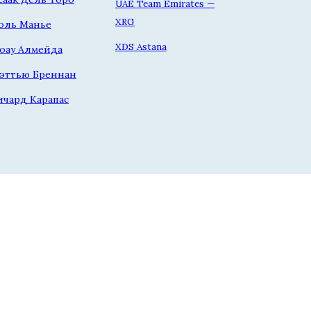
UAE Team Emirates —
XRG
оль Манье
XDS Astana
оау Алмейда
эттью Бреннан
ичард Карапас