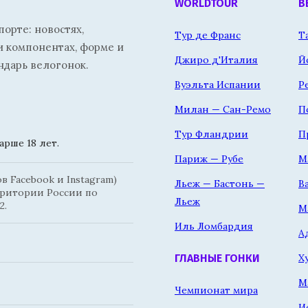
WORLDTOUR
В
орте: новостях,
Тур де Франс
Т
и компонентах, форме и
Джиро д'Италия
Й
ндарь велогонок.
Вуэльта Испании
Р
Милан — Сан-Ремо
П
Тур Фландрии
П
рше 18 лет.
Париж — Рубе
М
 Facebook и Instagram)
Льеж — Бастонь —
В
рритории России по
Льеж
2.
М
Иль Ломбардия
А
Х
ГЛАВНЫЕ ГОНКИ
М
Чемпионат мира
И