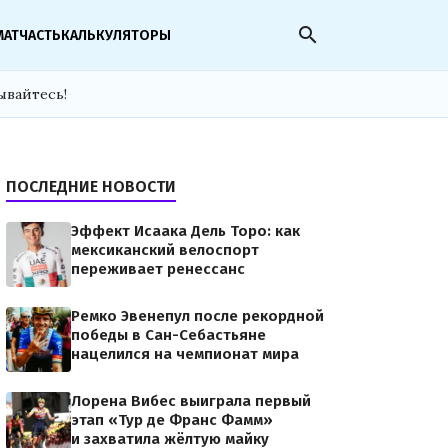
search
МАТЧАСТЬ
КАЛЬКУЛЯТОРЫ
ывайтесь!
ПОСЛЕДНИЕ НОВОСТИ
Эффект Исаака Дель Торо: как
мексиканский велоспорт
переживает ренессанс
Ремко Эвенепул после рекордной
победы в Сан-Себастьяне
нацелился на чемпионат мира
Лорена Вибес выиграла первый
этап «Тур де Франс Фамм»
и захватила жёлтую майку