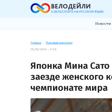
Новости 
Главная
→
Трековый велоспорт
20/10/2024 — 17:24
Японка Мина Сато 
заезде женского 
чемпионате мира