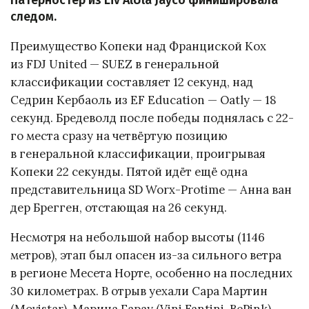
Патерностер из Liv AlUla Jayco финишировала
следом.
Преимущество Копеки над Франциской Кох
из FDJ United — SUEZ в генеральной
классификации составляет 12 секунд, над
Седрин Кербаоль из EF Education — Oatly — 18
секунд. Бредеволд после победы поднялась с 22-
го места сразу на четвёртую позицию
в генеральной классификации, проигрывая
Копеки 22 секунды. Пятой идёт ещё одна
представительница SD Worx-Protime — Анна ван
дер Брегген, отстающая на 26 секунд.
Несмотря на небольшой набор высоты (1146
метров), этап был опасен из-за сильного ветра
в регионе Месета Норте, особенно на последних
30 километрах. В отрыв уехали Сара Мартин
(Movistar), Марина Гарау (Vini Fantini-BePink),