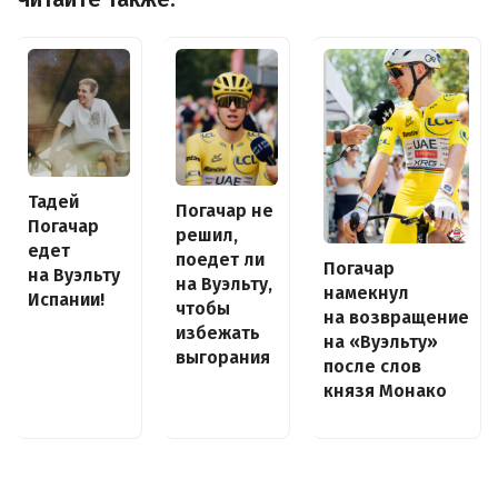
Тадей
Погачар не
Погачар
решил,
едет
поедет ли
Погачар
на Вуэльту
на Вуэльту,
намекнул
Испании!
чтобы
на возвращение
избежать
на «Вуэльту»
выгорания
после слов
князя Монако