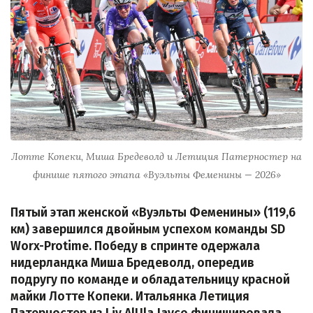
Лотте Копеки, Миша Бредеволд и Летиция Патерностер на
финише пятого этапа «Вуэльты Феменины — 2026»
Пятый этап женской «Вуэльты Феменины» (119,6
км) завершился двойным успехом команды SD
Worx-Protime. Победу в спринте одержала
нидерландка Миша Бредеволд, опередив
подругу по команде и обладательницу красной
майки Лотте Копеки. Итальянка Летиция