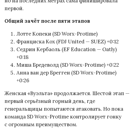
но на последних метрах сама финишировала
первой.
Общий зачёт после пяти этапов
Лотте Копеки (SD Worx-Protime)
Франциска Кох (FDJ United — SUEZ) +0:12
Седрин Кербаоль (EF Education — Oatly)
+0:18
Миша Бредеволд (SD Worx-Protime) +0:22
Анна ван дер Брегген (SD Worx-Protime)
+0:26
Женская «Вуэльта» продолжается. Шестой этап —
первый серьёзный горный день, где
генеральщицы попытаются атаковать. Но пока
команда SD Worx-Protime контролирует гонку
с огромным преимуществом.