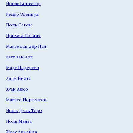
Йонас Вингегор
Ремко Эвенпул
Поль Сексас
Примож Роглич
Матье ван дер Пул
Ваут ван Арт
Мадс Педерсен
Адам Йейтс
Хуан Аюсо
Маттео Йоргенсон
Исаак Дель Торо
Поль Манье
Жоау Алмейда