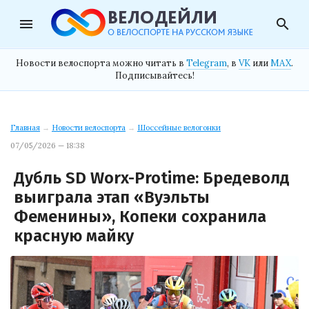
menu
search
Новости велоспорта можно читать в
Telegram
, в
VK
или
MAX
.
Подписывайтесь!
Главная
→
Новости велоспорта
→
Шоссейные велогонки
07/05/2026 — 18:38
Дубль SD Worx-Protime: Бредеволд
выиграла этап «Вуэльты
Феменины», Копеки сохранила
красную майку