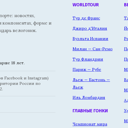
WORLDTOUR
В
орте: новостях,
Тур де Франс
Т
и компонентах, форме и
Джиро д'Италия
Й
ндарь велогонок.
Вуэльта Испании
Р
Милан — Сан-Ремо
П
Тур Фландрии
П
рше 18 лет.
Париж — Рубе
М
 Facebook и Instagram)
Льеж — Бастонь —
В
рритории России по
Льеж
2.
М
Иль Ломбардия
А
Х
ГЛАВНЫЕ ГОНКИ
М
Чемпионат мира