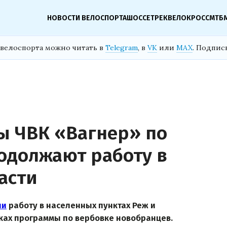
НОВОСТИ ВЕЛОСПОРТА
ШОССЕ
ТРЕК
ВЕЛОКРОСС
МТБ
велоспорта можно читать в
Telegram
, в
VK
или
MAX
. Подпис
ы ЧВК «Вагнер» по
одолжают работу в
асти
ли
работу в населенных пунктах Реж и
ках программы по вербовке новобранцев.