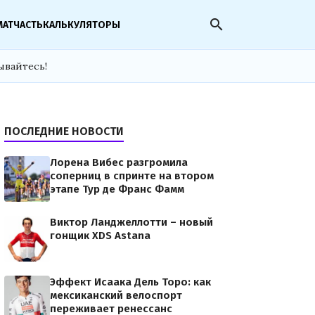
search
МАТЧАСТЬ
КАЛЬКУЛЯТОРЫ
ывайтесь!
ПОСЛЕДНИЕ НОВОСТИ
Лорена Вибес разгромила
соперниц в спринте на втором
этапе Тур де Франс Фамм
Виктор Ланджеллотти – новый
гонщик XDS Astana
Эффект Исаака Дель Торо: как
мексиканский велоспорт
переживает ренессанс