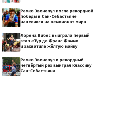
Ремко Эвенепул после рекордной
победы в Сан-Себастьяне
нацелился на чемпионат мира
Лорена Вибес выиграла первый
этап «Тур де Франс Фамм»
и захватила жёлтую майку
Ремко Эвенепул в рекордный
четвёртый раз выиграл Классику
Сан-Себастьяна