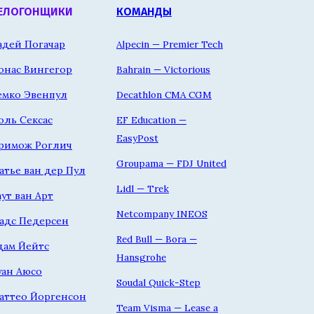
ЕЛОГОНЩИКИ
КОМАНДЫ
адей Погачар
Alpecin — Premier Tech
онас Вингегор
Bahrain — Victorious
емко Эвенпул
Decathlon CMA CGM
оль Сексас
EF Education —
EasyPost
римож Роглич
Groupama — FDJ United
атье ван дер Пул
Lidl — Trek
аут ван Арт
Netcompany INEOS
адс Педерсен
Red Bull — Bora —
дам Йейтс
Hansgrohe
уан Аюсо
Soudal Quick-Step
аттео Йоргенсон
Team Visma — Lease a