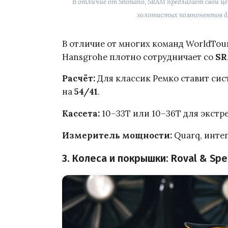
В отличие от Shimano, SRAM предлагает свои це
золотистых компонентов для
В отличие от многих команд WorldTour
Hansgrohe плотно сотрудничает со
S
Расчёт:
Для классик Ремко ставит си
на
54/41
.
Кассета:
10–33Т или 10–36Т для экстр
Измеритель мощности:
Quarq, инте
3. Колеса и покрышки: Roval & Spe