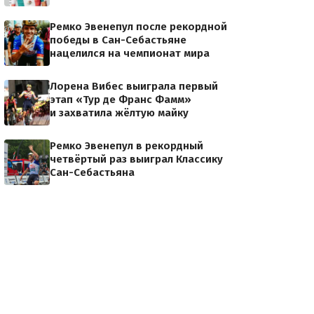
Ремко Эвенепул после рекордной
победы в Сан-Себастьяне
нацелился на чемпионат мира
Лорена Вибес выиграла первый
этап «Тур де Франс Фамм»
и захватила жёлтую майку
Ремко Эвенепул в рекордный
четвёртый раз выиграл Классику
Сан-Себастьяна