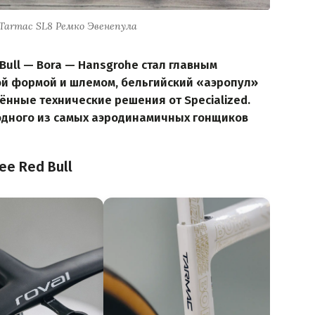
s Tarmac SL8 Ремко Эвенепула
Bull — Bora — Hansgrohe стал главным
ой формой и шлемом, бельгийский «аэропул»
ённые технические решения от Specialized.
одного из самых аэродинамичных гонщиков
ее Red Bull