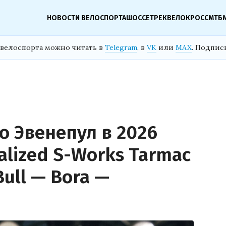
НОВОСТИ ВЕЛОСПОРТА
ШОССЕ
ТРЕК
ВЕЛОКРОСС
МТБ
велоспорта можно читать в
Telegram
, в
VK
или
MAX
. Подпис
о Эвенепул в 2026
alized S-Works Tarmac
ull — Bora —