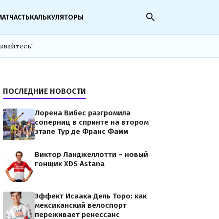
search
МАТЧАСТЬ
КАЛЬКУЛЯТОРЫ
ывайтесь!
ПОСЛЕДНИЕ НОВОСТИ
Лорена Вибес разгромила
соперниц в спринте на втором
этапе Тур де Франс Фамм
Виктор Ланджеллотти – новый
гонщик XDS Astana
Эффект Исаака Дель Торо: как
мексиканский велоспорт
переживает ренессанс