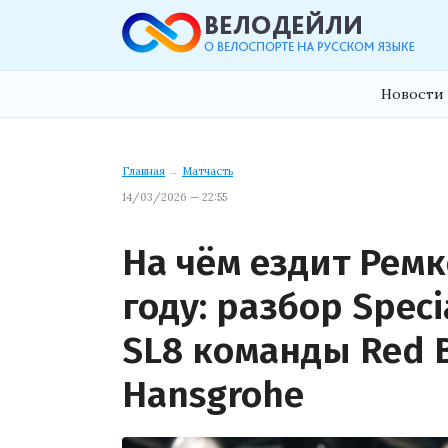
Новости 
Главная
→
Матчасть
14/03/2026 — 22:55
На чём ездит Ремк
году: разбор Speci
SL8 команды Red B
Hansgrohe