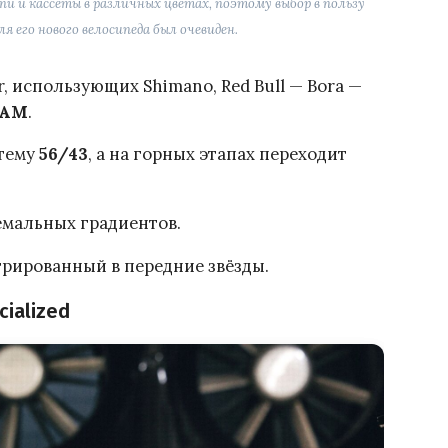
пи и кассеты в различных цветах, поэтому выбор в пользу
 его нового велосипеда был очевиден.
, использующих Shimano, Red Bull — Bora —
RAM
.
стему
56/43
, а на горных этапах переходит
емальных градиентов.
грированный в передние звёзды.
cialized