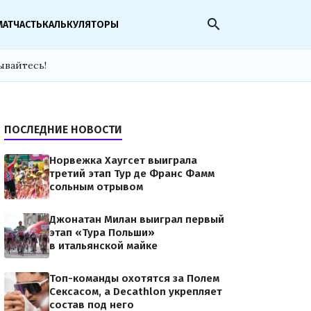
search
МАТЧАСТЬ
КАЛЬКУЛЯТОРЫ
ывайтесь!
ПОСЛЕДНИЕ НОВОСТИ
Норвежка Хаугсет выиграла
третий этап Тур де Франс Фамм
сольным отрывом
Джонатан Милан выиграл первый
этап «Тура Польши»
в итальянской майке
Топ-команды охотятся за Полем
Сексасом, а Decathlon укрепляет
состав под него