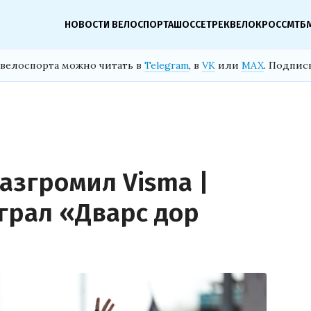
НОВОСТИ ВЕЛОСПОРТА
ШОССЕ
ТРЕК
ВЕЛОКРОСС
МТБ
велоспорта можно читать в
Telegram
, в
VK
или
MAX
. Подпис
азгромил Visma |
играл «Дварс дор