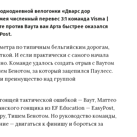
однодневной велогонки «Дварс дор
мея численный перевес 3:1 команда Visma |
нте против Ваута ван Арта быстрее оказался
Post.
ометра по типичным бельгийским дорогам,
ткой. И если практически с самого начала
отно. Команде удалось создать отрыв с Ваутом
ем Бенотом, за который зацепился Паулесс.
ли преимущество над группой
тоящей тактической ошибкой — Ваут, Маттео
нского гонщика из EF Education — EasyPost,
еру, Тишем Бенотом. Но руководство команды,
ание — двигаться к финишу и бороться за