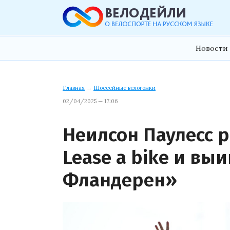
Новости 
Главная
→
Шоссейные велогонки
02/04/2025 — 17:06
Неилсон Паулесс р
Lease a bike и вы
Фландерен»