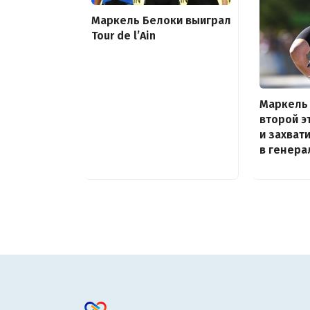
Маркель Белоки выиграл
Tour de l’Ain
Маркель
второй эт
и захват
в генера