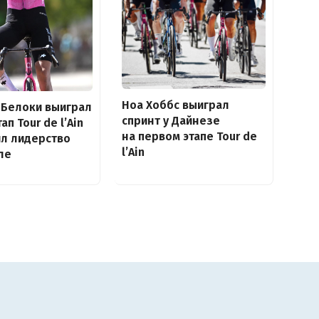
Ноа Хоббс выиграл
 Белоки выиграл
спринт у Дайнезе
ап Tour de l’Ain
на первом этапе Tour de
ил лидерство
l’Ain
ле