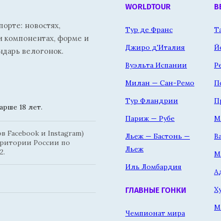
WORLDTOUR
В
орте: новостях,
Тур де Франс
Т
и компонентах, форме и
Джиро д'Италия
Й
ндарь велогонок.
Вуэльта Испании
Р
Милан — Сан-Ремо
П
Тур Фландрии
П
рше 18 лет.
Париж — Рубе
М
 Facebook и Instagram)
Льеж — Бастонь —
В
рритории России по
Льеж
2.
М
Иль Ломбардия
А
Х
ГЛАВНЫЕ ГОНКИ
М
Чемпионат мира