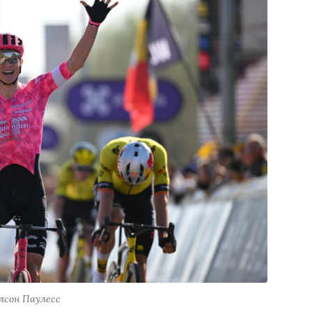
лсон Паулесс