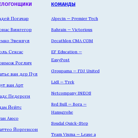
ЕЛОГОНЩИКИ
КОМАНДЫ
адей Погачар
Alpecin — Premier Tech
онас Вингегор
Bahrain — Victorious
емко Эвенпул
Decathlon CMA CGM
оль Сексас
EF Education —
EasyPost
римож Роглич
Groupama — FDJ United
атье ван дер Пул
Lidl — Trek
аут ван Арт
Netcompany INEOS
адс Педерсен
Red Bull — Bora —
дам Йейтс
Hansgrohe
уан Аюсо
Soudal Quick-Step
аттео Йоргенсон
Team Visma — Lease a