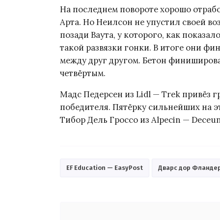
На последнем повороте хорошо отрабо
Арта. Но Неилсон не упустил своей 
позади Ваута, у которого, как показал
такой развязки гонки. В итоге они ф
между друг другом. Бетон финишировал
четвёртым.
Мадс Педерсен из Lidl — Trek привёз 
победителя. Пятёрку сильнейших на 
Тибор Дель Гроссо из Alpecin — Deceun
EF Education — EasyPost
Дварс дор Фланде