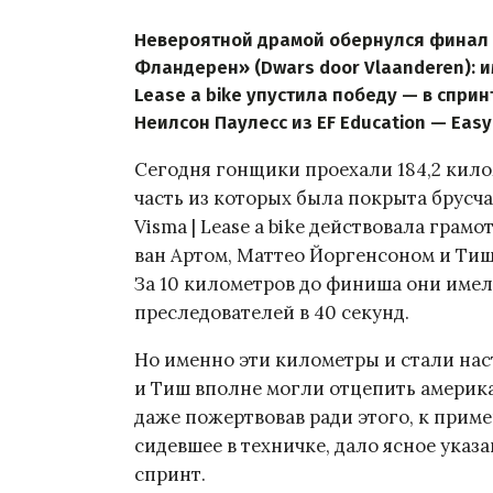
Невероятной драмой обернулся финал 
Фландерен» (Dwars door Vlaanderen): и
Lease a bike упустила победу — в спри
Неилсон Паулесс из EF Education — Easy
Сегодня гонщики проехали 184,2 кил
часть из которых была покрыта брусча
Visma | Lease a bike действовала грам
ван Артом, Маттео Йоргенсоном и Тиш
За 10 километров до финиша они име
преследователей в 40 секунд.
Но именно эти километры и стали нас
и Тиш вполне могли отцепить америка
даже пожертвовав ради этого, к прим
сидевшее в техничке, дало ясное указ
спринт.