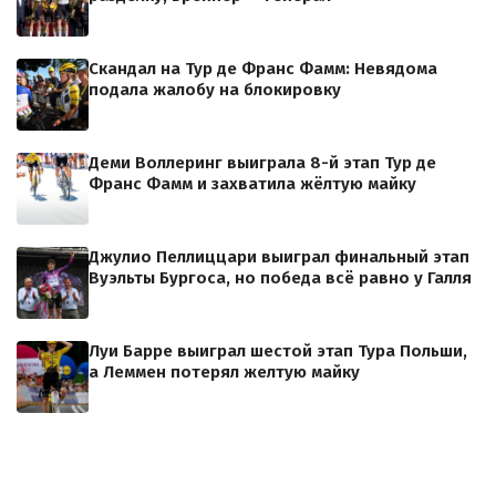
Скандал на Тур де Франс Фамм: Невядома
подала жалобу на блокировку
Деми Воллеринг выиграла 8-й этап Тур де
Франс Фамм и захватила жёлтую майку
Джулио Пеллиццари выиграл финальный этап
Вуэльты Бургоса, но победа всё равно у Галля
Луи Барре выиграл шестой этап Тура Польши,
а Леммен потерял желтую майку