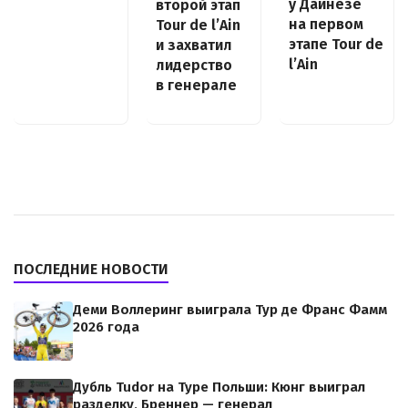
у Дайнезе
второй этап
на первом
Tour de l’Ain
этапе Tour de
и захватил
l’Ain
лидерство
в генерале
ПОСЛЕДНИЕ НОВОСТИ
Деми Воллеринг выиграла Тур де Франс Фамм
2026 года
Дубль Tudor на Туре Польши: Кюнг выиграл
разделку, Бреннер — генерал