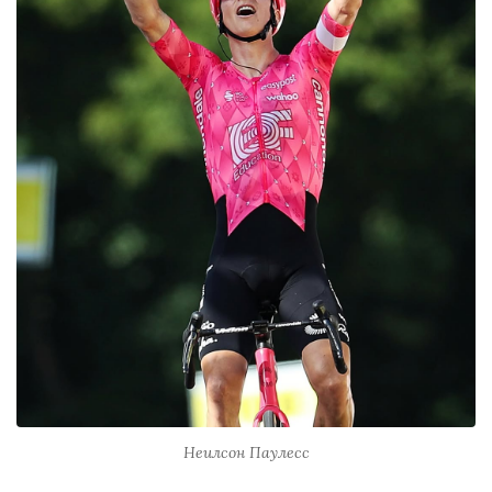
Неилсон Паулесс