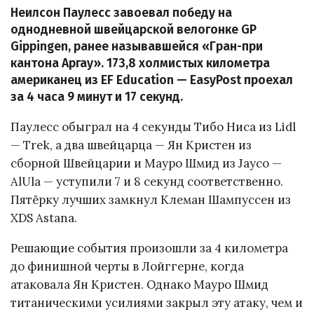
Неилсон Паулесс завоевал победу на
однодневной швейцарской велогонке GP
Gippingen, ранее называвшейся «Гран-при
кантона Аргау». 173,8 холмистых километра
американец из EF Education — EasyPost проехал
за 4 часа 9 минут и 17 секунд.
Паулесс обыграл на 4 секунды Тибо Ниса из Lidl
— Trek, а два швейцарца — Ян Кристен из
сборной Швейцарии и Мауро Шмид из Jayco —
AlUla — уступили 7 и 8 секунд соответственно.
Пятёрку лучших замкнул Клеман Шампуссен из
XDS Astana.
Решающие события произошли за 4 километра
до финишной черты в Лойггерне, когда
атаковала Ян Кристен. Однако Мауро Шмид
титаническими усилиями закрыл эту атаку, чем и