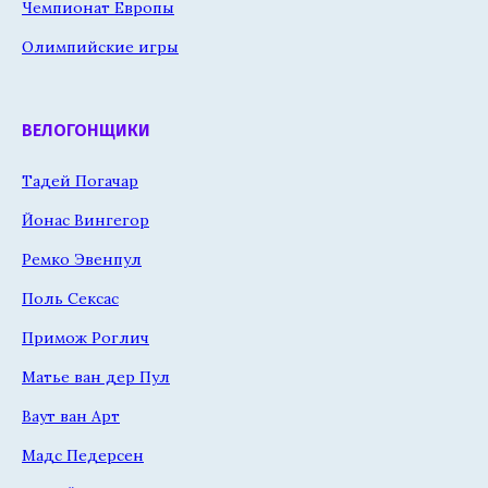
Чемпионат Европы
Олимпийские игры
ВЕЛОГОНЩИКИ
Тадей Погачар
Йонас Вингегор
Ремко Эвенпул
Поль Сексас
Примож Роглич
Матье ван дер Пул
Ваут ван Арт
Мадс Педерсен