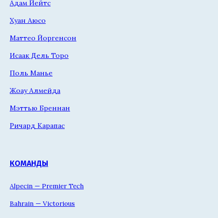
Адам Йейтс
Хуан Аюсо
Маттео Йоргенсон
Исаак Дель Торо
Поль Манье
Жоау Алмейда
Мэттью Бреннан
Ричард Карапас
КОМАНДЫ
Alpecin — Premier Tech
Bahrain — Victorious