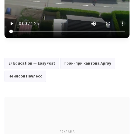
EF Education — EasyPost
Гран-при кантона Аргау
Неилсон Паулесс
РЕКЛАМА