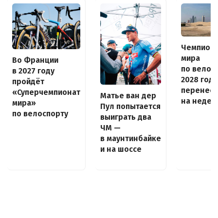
Чемпион
мира
Во Франции
по велос
в 2027 году
2028 года
пройдёт
перенес
«Суперчемпионат
Матье ван дер
на неде
мира»
Пул попытается
по велоспорту
выиграть два
ЧМ —
в маунтинбайке
и на шоссе