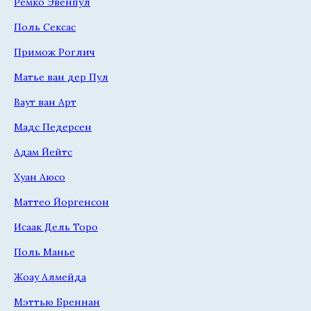
Ремко Эвенпул
Поль Сексас
Примож Роглич
Матье ван дер Пул
Ваут ван Арт
Мадс Педерсен
Адам Йейтс
Хуан Аюсо
Маттео Йоргенсон
Исаак Дель Торо
Поль Манье
Жоау Алмейда
Мэттью Бреннан