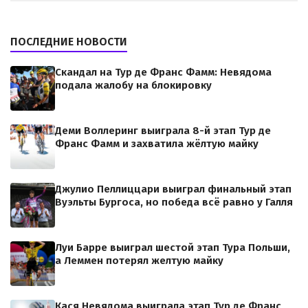
ПОСЛЕДНИЕ НОВОСТИ
Скандал на Тур де Франс Фамм: Невядома
подала жалобу на блокировку
Деми Воллеринг выиграла 8-й этап Тур де
Франс Фамм и захватила жёлтую майку
Джулио Пеллиццари выиграл финальный этап
Вуэльты Бургоса, но победа всё равно у Галля
Луи Барре выиграл шестой этап Тура Польши,
а Леммен потерял желтую майку
Кася Невядома выиграла этап Тур де Франс