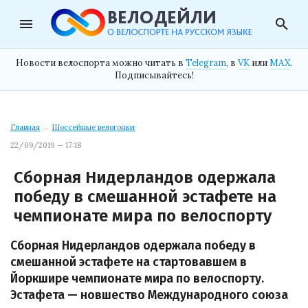
menu
search
Новости велоспорта можно читать в
Telegram
, в
VK
или
MAX
.
Подписывайтесь!
Главная
→
Шоссейные велогонки
22/09/2019 — 17:18
Сборная Нидерландов одержала
победу в смешанной эстафете на
чемпионате мира по велоспорту
Сборная Нидерландов одержала победу в
смешанной эстафете на стартовавшем в
Йоркшире чемпионате мира по велоспорту.
Эстафета — новшество Международного союза