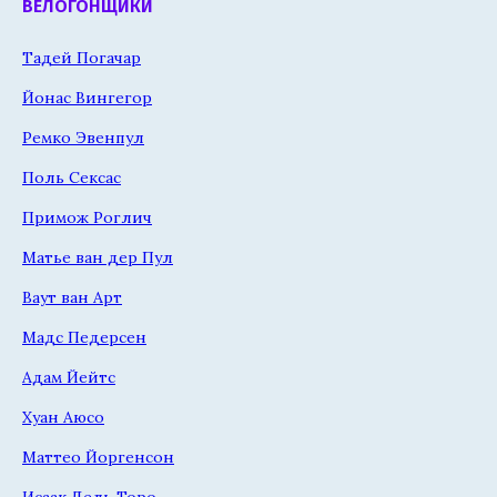
ВЕЛОГОНЩИКИ
Тадей Погачар
Йонас Вингегор
Ремко Эвенпул
Поль Сексас
Примож Роглич
Матье ван дер Пул
Ваут ван Арт
Мадс Педерсен
Адам Йейтс
Хуан Аюсо
Маттео Йоргенсон
Исаак Дель Торо