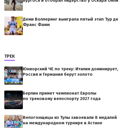
Бургоса и отобрал лидерство у Оскара Онли
Деми Воллеринг выиграла пятый этап Тур де
Франс Фамм
ТРЕК
Юниорский ЧЕ по треку: Италия доминирует,
Россия и Германия берут золото
Берлин примет чемпионат Европы
по трековому велоспорту 2027 года
Велогонщицы из Тулы завоевали 8 медалей
на международном турнире в Астане