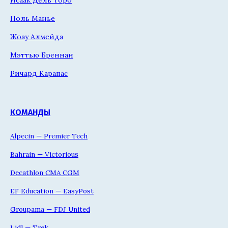
Поль Манье
Жоау Алмейда
Мэттью Бреннан
Ричард Карапас
КОМАНДЫ
Alpecin — Premier Tech
Bahrain — Victorious
Decathlon CMA CGM
EF Education — EasyPost
Groupama — FDJ United
Lidl — Trek