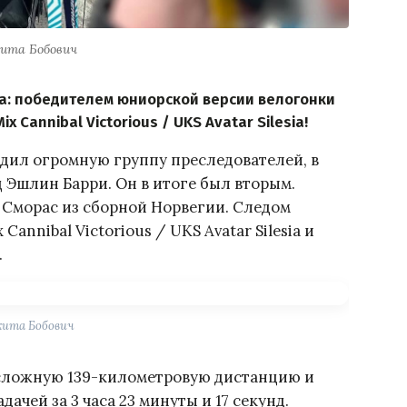
ита Бобович
а: победителем юниорской версии велогонки
x Cannibal Victorious / UKS Avatar Silesia!
едил огромную группу преследователей, в
 Эшлин Барри. Он в итоге был вторым.
 Сморас из сборной Норвегии. Следом
nnibal Victorious / UKS Avatar Silesia и
.
ита Бобович
сложную 139-километровую дистанцию и
дачей за 3 часа 23 минуты и 17 секунд.