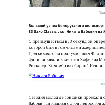
Ник
Большой успех белорусского велоспорт
E3 Saxo Classic стал Никита Бабович из Mi
С преимуществом в 10 секунд он опер
которой был в том числе и американец
Третье место на подиуме занял Филип
финишировали Валентин Хофер из Mix Ca
Риккардо Коломбо из сборной Италии
Ник
Сегодня молодые гонщики проехали 
Бабович справился с этой непростой за