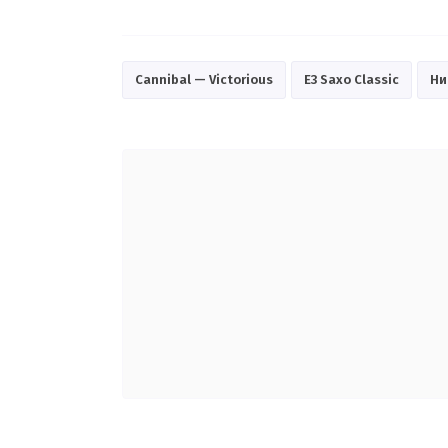
Cannibal — Victorious
E3 Saxo Classic
Ни