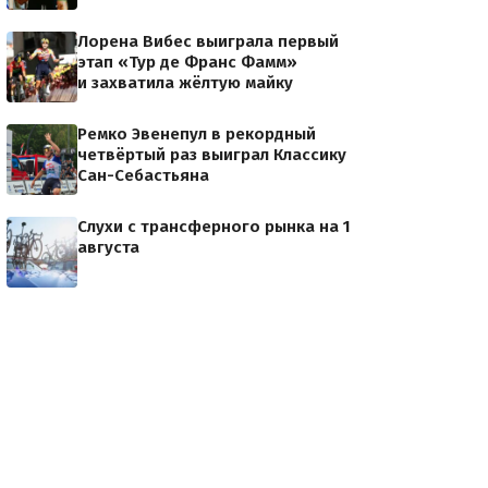
Лорена Вибес выиграла первый
этап «Тур де Франс Фамм»
и захватила жёлтую майку
Ремко Эвенепул в рекордный
четвёртый раз выиграл Классику
Сан-Себастьяна
Слухи с трансферного рынка на 1
августа