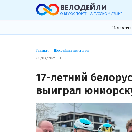
Новости 
Главная
→
Шоссейные велогонки
28/03/2025 — 17:30
17-летний белору
выиграл юниорскую