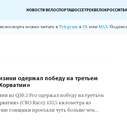
НОВОСТИ ВЕЛОСПОРТА
ШОССЕ
ТРЕК
ВЕЛОКРОСС
МТБ
велоспорта можно читать в
Telegram
, в
VK
или
MAX
. Подпис
изини одержал победу на третьем
 Хорватии»
ни из Q36.5 Pro одержал победу на третьем
рватии» (CRO Race): 133,5 километра из
тию гонщики проехали чуть больше чем…