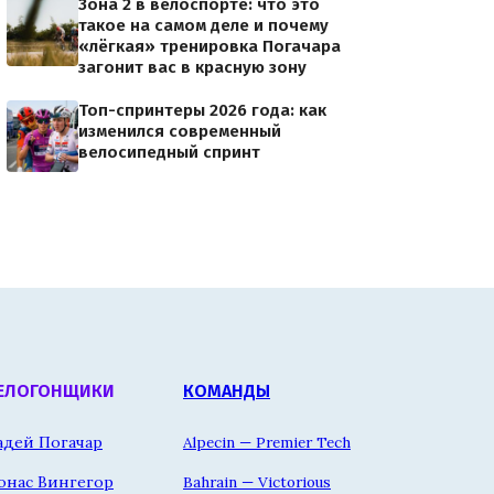
Зона 2 в велоспорте: что это
такое на самом деле и почему
«лёгкая» тренировка Погачара
загонит вас в красную зону
Топ-спринтеры 2026 года: как
изменился современный
велосипедный спринт
ЕЛОГОНЩИКИ
КОМАНДЫ
адей Погачар
Alpecin — Premier Tech
онас Вингегор
Bahrain — Victorious