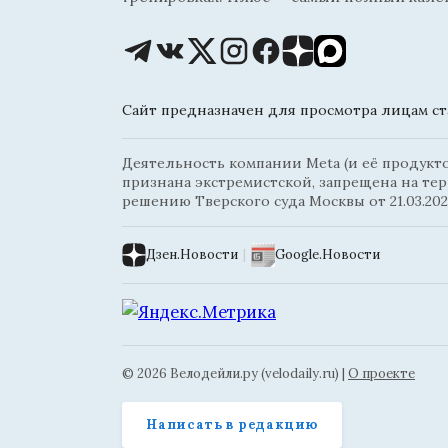
Сайт предназначен для просмотра лицам ста
Деятельность компании Meta (и её продуктов
признана экстремистской, запрещена на те
решению Тверского суда Москвы от 21.03.202
Дзен.Новости
|
Google.Новости
© 2026 Велодейли.ру (velodaily.ru) |
О проекте
Написать в редакцию