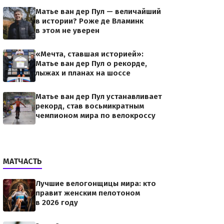
Матье ван дер Пул — величайший
в истории? Роже де Вламинк
в этом не уверен
«Мечта, ставшая историей»:
Матье ван дер Пул о рекорде,
лыжах и планах на шоссе
Матье ван дер Пул устанавливает
рекорд, став восьмикратным
чемпионом мира по велокроссу
МАТЧАСТЬ
Лучшие велогонщицы мира: кто
правит женским пелотоном
в 2026 году