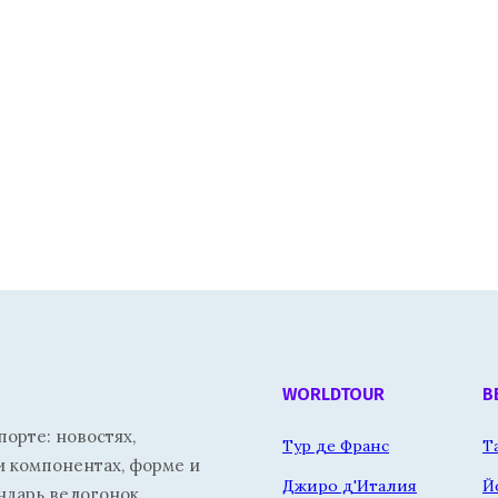
WORLDTOUR
В
орте: новостях,
Тур де Франс
Т
и компонентах, форме и
Джиро д'Италия
Й
ндарь велогонок.