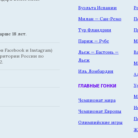
Вуэльта Испании
Р
Милан — Сан-Ремо
П
Тур Фландрии
П
рше 18 лет.
Париж — Рубе
М
 Facebook и Instagram)
Льеж — Бастонь —
В
рритории России по
Льеж
2.
М
Иль Ломбардия
А
Х
ГЛАВНЫЕ ГОНКИ
М
Чемпионат мира
И
Чемпионат Европы
П
Олимпийские игры
Ж