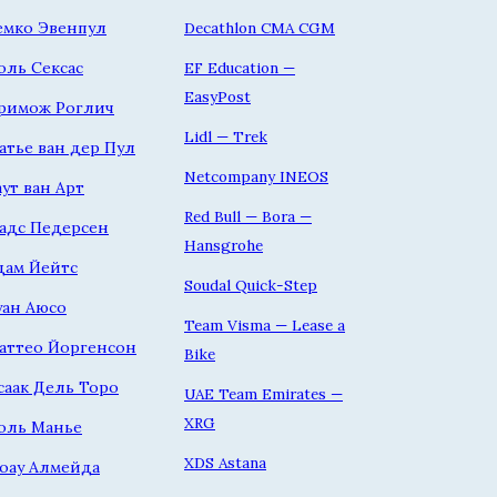
емко Эвенпул
Decathlon CMA CGM
оль Сексас
EF Education —
EasyPost
римож Роглич
Lidl — Trek
атье ван дер Пул
Netcompany INEOS
аут ван Арт
Red Bull — Bora —
адс Педерсен
Hansgrohe
дам Йейтс
Soudal Quick-Step
уан Аюсо
Team Visma — Lease a
аттео Йоргенсон
Bike
саак Дель Торо
UAE Team Emirates —
XRG
оль Манье
XDS Astana
оау Алмейда