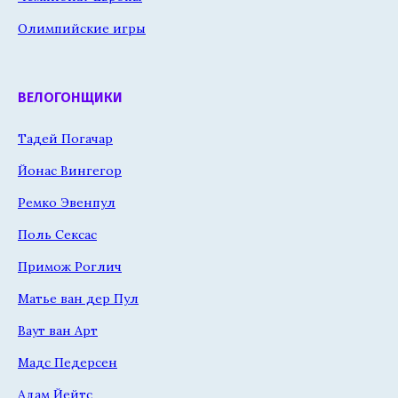
Олимпийские игры
ВЕЛОГОНЩИКИ
Тадей Погачар
Йонас Вингегор
Ремко Эвенпул
Поль Сексас
Примож Роглич
Матье ван дер Пул
Ваут ван Арт
Мадс Педерсен
Адам Йейтс