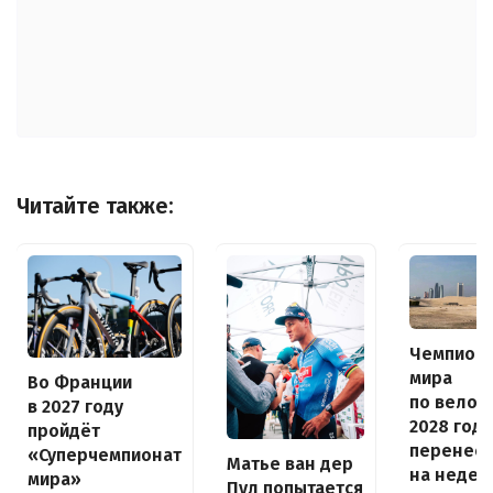
Читайте также:
Чемпион
мира
Во Франции
по велос
в 2027 году
2028 года
пройдёт
перенес
«Суперчемпионат
Матье ван дер
на неде
мира»
Пул попытается