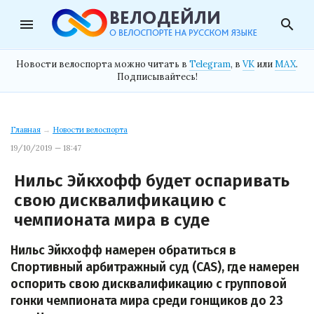
menu
search
Новости велоспорта можно читать в
Telegram
, в
VK
или
MAX
.
Подписывайтесь!
Главная
→
Новости велоспорта
19/10/2019 — 18:47
Нильс Эйкхофф будет оспаривать
свою дисквалификацию с
чемпионата мира в суде
Нильс Эйкхофф намерен обратиться в
Спортивный арбитражный суд (CAS), где намерен
оспорить свою дисквалификацию с групповой
гонки чемпионата мира среди гонщиков до 23