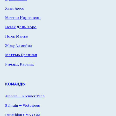
Хуан Аюсо
Маттео Йоргенсон
Исаак Дель Торо
Поль Манье
Жоау Алмейда
Мэттью Бреннан
Ричард Карапас
КОМАНДЫ
Alpecin — Premier Tech
Bahrain — Victorious
Decathlon CMA CGM