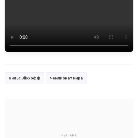
Нильс Эйкхофф
Чемпионат мира
РЕКЛАМА