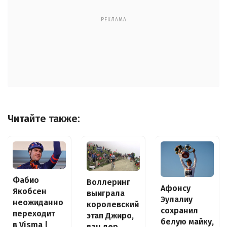
РЕКЛАМА
Читайте также:
Фабио
Воллеринг
Афонсу
Якобсен
выиграла
Эулалиу
неожиданно
королевский
сохранил
переходит
этап Джиро,
белую майку,
в Visma |
ван дер