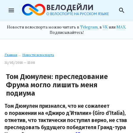
menu
search
Новости велоспорта можно читать в
Telegram
, в
VK
или
MAX
.
Подписывайтесь!
Главная
→
Новости велоспорта
31/05/2018 — 15:08
Том Дюмулен: преследование
Фрума могло лишить меня
подиума
Том Дюмулен признался, что не сожалеет
о поражении на «Джиро д’Италии» (Giro d’Italia),
отметив, что тактически поступил верно, не став
преследовать будущего победителя Гранд-тура