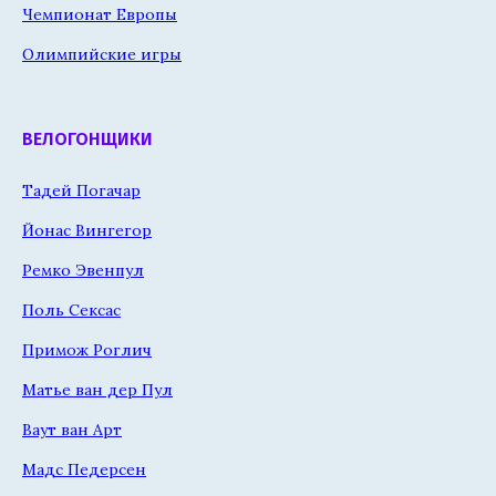
Чемпионат Европы
Олимпийские игры
ВЕЛОГОНЩИКИ
Тадей Погачар
Йонас Вингегор
Ремко Эвенпул
Поль Сексас
Примож Роглич
Матье ван дер Пул
Ваут ван Арт
Мадс Педерсен