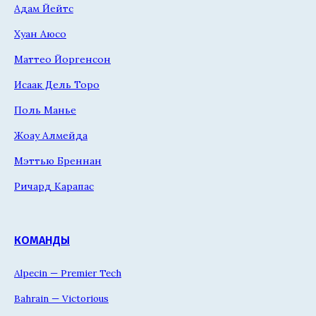
Адам Йейтс
Хуан Аюсо
Маттео Йоргенсон
Исаак Дель Торо
Поль Манье
Жоау Алмейда
Мэттью Бреннан
Ричард Карапас
КОМАНДЫ
Alpecin — Premier Tech
Bahrain — Victorious