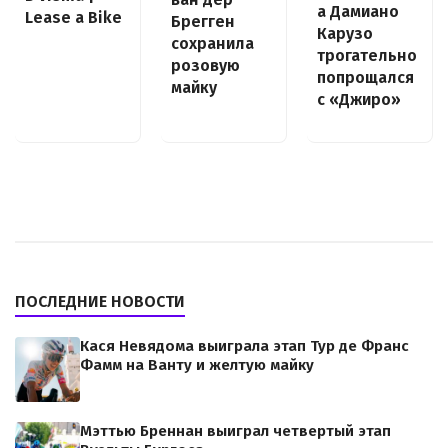
а Дамиано
Lease a Bike
Брегген
Карузо
сохранила
трогательно
розовую
попрощался
майку
с «Джиро»
ПОСЛЕДНИЕ НОВОСТИ
Кася Невядома выиграла этап Тур де Франс
Фамм на Ванту и желтую майку
Мэттью Бреннан выиграл четвертый этап