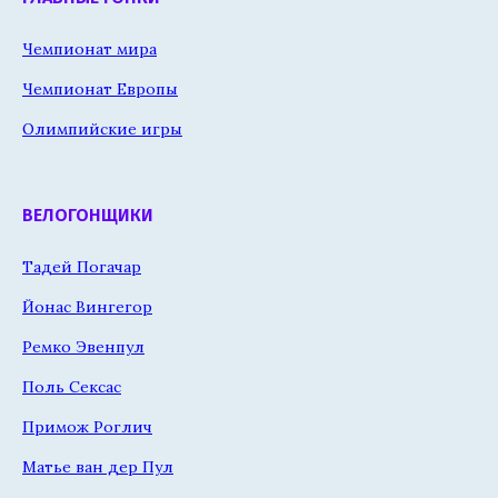
Чемпионат мира
Чемпионат Европы
Олимпийские игры
ВЕЛОГОНЩИКИ
Тадей Погачар
Йонас Вингегор
Ремко Эвенпул
Поль Сексас
Примож Роглич
Матье ван дер Пул