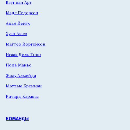
Ваут ван Арт
Мадс Педерсен
Адам Йейтс
Хуан Аюсо
Маттео Йоргенсон
Исаак Дель Торо
Поль Манье
Жоау Алмейда
Мэттью Бреннан
Ричард Карапас
КОМАНДЫ