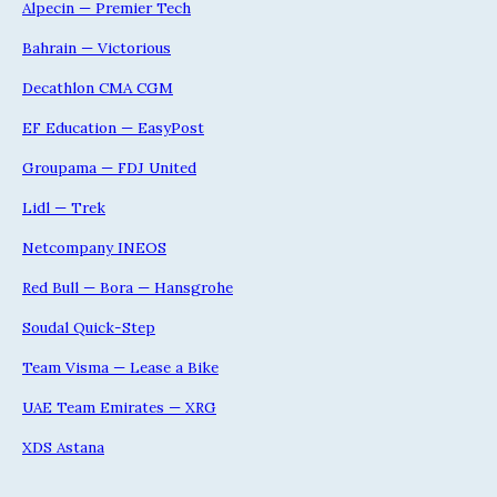
Alpecin — Premier Tech
Bahrain — Victorious
Decathlon CMA CGM
EF Education — EasyPost
Groupama — FDJ United
Lidl — Trek
Netcompany INEOS
Red Bull — Bora — Hansgrohe
Soudal Quick-Step
Team Visma — Lease a Bike
UAE Team Emirates — XRG
XDS Astana