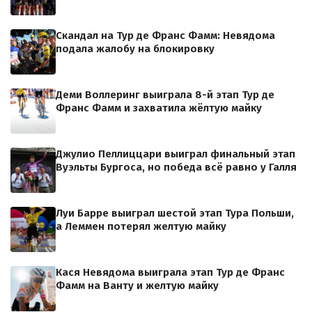
Скандал на Тур де Франс Фамм: Невядома
подала жалобу на блокировку
Деми Воллеринг выиграла 8-й этап Тур де
Франс Фамм и захватила жёлтую майку
Джулио Пеллиццари выиграл финальный этап
Вуэльты Бургоса, но победа всё равно у Галля
Луи Барре выиграл шестой этап Тура Польши,
а Леммен потерял желтую майку
Кася Невядома выиграла этап Тур де Франс
Фамм на Ванту и желтую майку