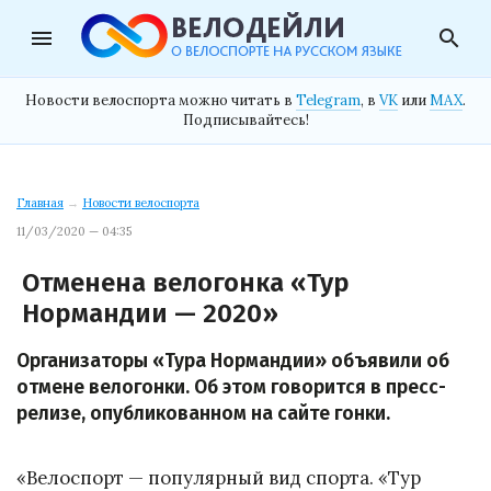
menu
search
Новости велоспорта можно читать в
Telegram
, в
VK
или
MAX
.
Подписывайтесь!
Главная
→
Новости велоспорта
11/03/2020 — 04:35
Отменена велогонка «Тур
Нормандии — 2020»
Организаторы «Тура Нормандии» объявили об
отмене велогонки. Об этом говорится в пресс-
релизе, опубликованном на сайте гонки.
«Велоспорт — популярный вид спорта. «Тур