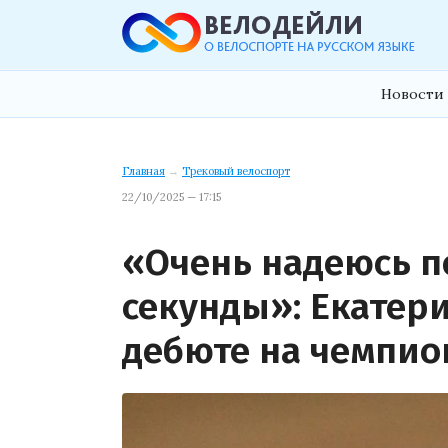
Новости 
Главная
→
Трековый велоспорт
22/10/2025 — 17:15
«Очень надеюсь п
секунды»: Екатер
дебюте на чемпио