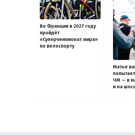
Во Франции в 2027 году
пройдёт
«Суперчемпионат мира»
по велоспорту
Матье ва
попытает
ЧМ — в м
и на шос