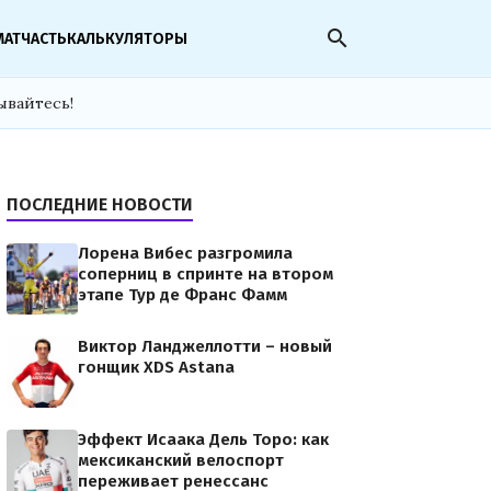
search
МАТЧАСТЬ
КАЛЬКУЛЯТОРЫ
ывайтесь!
ПОСЛЕДНИЕ НОВОСТИ
Лорена Вибес разгромила
соперниц в спринте на втором
этапе Тур де Франс Фамм
Виктор Ланджеллотти – новый
гонщик XDS Astana
Эффект Исаака Дель Торо: как
мексиканский велоспорт
переживает ренессанс