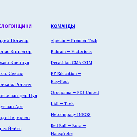
ЕЛОГОНЩИКИ
КОМАНДЫ
адей Погачар
Alpecin — Premier Tech
онас Вингегор
Bahrain — Victorious
емко Эвенпул
Decathlon CMA CGM
оль Сексас
EF Education —
EasyPost
римож Роглич
Groupama — FDJ United
атье ван дер Пул
Lidl — Trek
аут ван Арт
Netcompany INEOS
адс Педерсен
Red Bull — Bora —
дам Йейтс
Hansgrohe