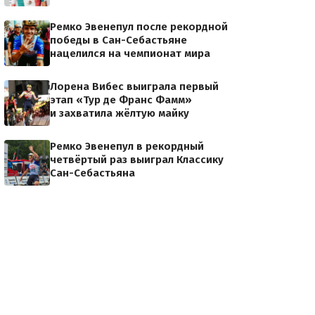
Ремко Эвенепул после рекордной
победы в Сан-Себастьяне
нацелился на чемпионат мира
Лорена Вибес выиграла первый
этап «Тур де Франс Фамм»
и захватила жёлтую майку
Ремко Эвенепул в рекордный
четвёртый раз выиграл Классику
Сан-Себастьяна