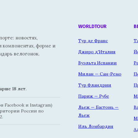
WORLDTOUR
В
орте: новостях,
Тур де Франс
Т
и компонентах, форме и
Джиро д'Италия
Й
ндарь велогонок.
Вуэльта Испании
Р
Милан — Сан-Ремо
П
Тур Фландрии
П
рше 18 лет.
Париж — Рубе
М
 Facebook и Instagram)
Льеж — Бастонь —
В
рритории России по
Льеж
2.
М
Иль Ломбардия
А