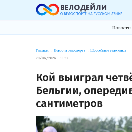
Новости 
Главная
→
Новости велоспорта
→
Шоссейные велогонки
20/06/2026 — 18:27
Кой выиграл четв
Бельгии, опереди
сантиметров