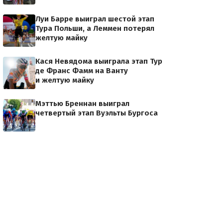
Луи Барре выиграл шестой этап
Тура Польши, а Леммен потерял
желтую майку
Кася Невядома выиграла этап Тур
де Франс Фамм на Ванту
и желтую майку
Мэттью Бреннан выиграл
четвертый этап Вуэльты Бургоса