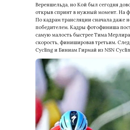
Вереншельда, но Кой был сегодня дов
открыв спринт в нужный момент. На 
По кадрам трансляции сначала даже н
победителем. Кадры фотофиниша пост
самую малость быстрее Тима Мерлира
скорость, финишировав третьим. Следо
Cycling и Биниам Гирмай из NSN Cyclin