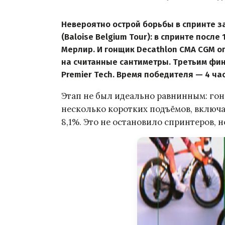
Невероятно острой борьбы в спринте з
(Baloise Belgium Tour): в спринте после
Мерлир. И гонщик Decathlon CMA CGM о
на считанные сантиметры. Третьим фи
Premier Tech. Время победителя — 4 час
Этап не был идеально равнинным: го
несколько коротких подъёмов, включа
8,1%. Это не остановило спринтеров, 