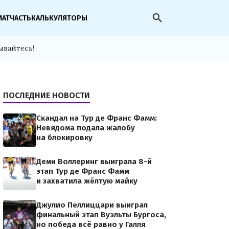
search
МАТЧАСТЬ
КАЛЬКУЛЯТОРЫ
ывайтесь!
ПОСЛЕДНИЕ НОВОСТИ
Скандал на Тур де Франс Фамм:
Невядома подала жалобу
на блокировку
Деми Воллеринг выиграла 8-й
этап Тур де Франс Фамм
и захватила жёлтую майку
Джулио Пеллиццари выиграл
финальный этап Вуэльты Бургоса,
но победа всё равно у Галля