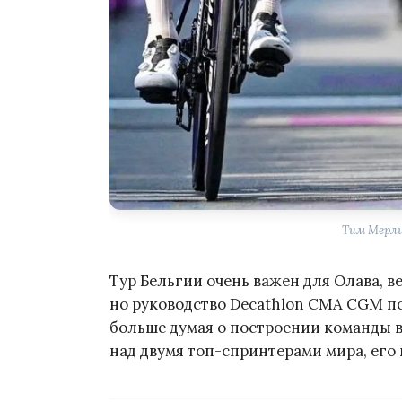
Тим Мерлир
Тур Бельгии очень важен для Олава, ве
но руководство Decathlon CMA CGM пок
больше думая о построении команды в
над двумя топ-спринтерами мира, его