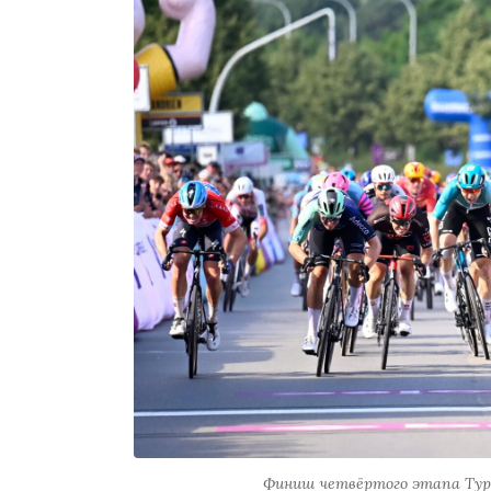
Финиш четвёртого этапа Тура 