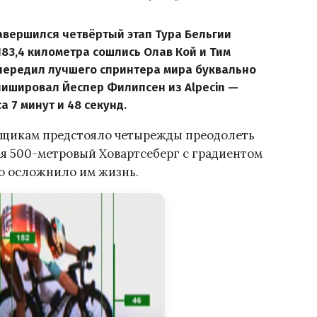
авершился четвёртый этап Тура Бельгии
 183,4 километра сошлись Олав Кой и Тим
передил лучшего спринтера мира буквально
нишировал Йеспер Филипсен из Alpecin —
а 7 минут и 48 секунд.
нщикам предстояло четырежды преодолеть
я 500-метровый Ховартсеберг с градиентом
но осложнило им жизнь.