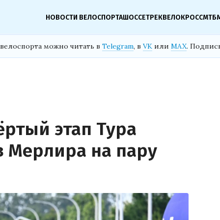
НОВОСТИ ВЕЛОСПОРТА
ШОССЕ
ТРЕК
ВЕЛОКРОСС
МТБ
велоспорта можно читать в
Telegram
, в
VK
или
MAX
. Подпис
ёртый этап Тура
в Мерлира на пару