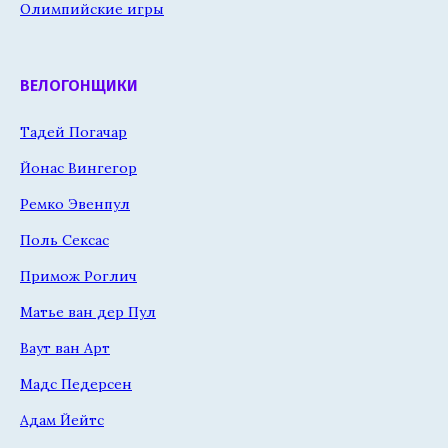
Олимпийские игры
ВЕЛОГОНЩИКИ
Тадей Погачар
Йонас Вингегор
Ремко Эвенпул
Поль Сексас
Примож Роглич
Матье ван дер Пул
Ваут ван Арт
Мадс Педерсен
Адам Йейтс