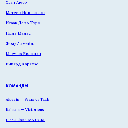
Хуан Аюсо
Маттео Йоргенсон
Исаак Дель Торо
Поль Манье
Жоау Алмейда
Мэттью Бреннан
Ричард Карапас
КОМАНДЫ
Alpecin — Premier Tech
Bahrain — Victorious
Decathlon CMA CGM