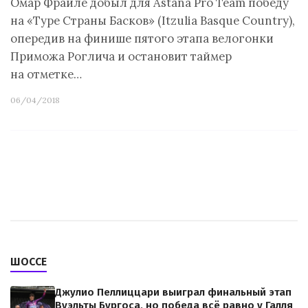
Омар Фраиле добыл для Astana Pro Team победу
на «Туре Страны Басков» (Itzulia Basque Country),
опередив на финише пятого этапа велогонки
Приможа Роглича и остановит таймер
на отметке…
06/04/2018
ШОССЕ
Джулио Пеллиццари выиграл финальный этап
Вуэльты Бургоса, но победа всё равно у Галля