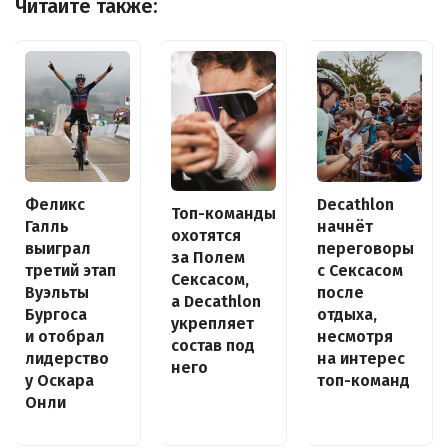
Читайте также:
Decathlon
Феликс
Топ-команды
начнёт
Галль
охотятся
переговоры
выиграл
за Полем
с Сексасом
третий этап
Сексасом,
после
Вуэльты
а Decathlon
отдыха,
Бургоса
укрепляет
несмотря
и отобрал
состав под
на интерес
лидерство
него
топ-команд
у Оскара
Онли