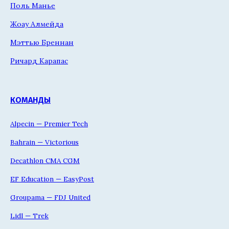
Поль Манье
Жоау Алмейда
Мэттью Бреннан
Ричард Карапас
КОМАНДЫ
Alpecin — Premier Tech
Bahrain — Victorious
Decathlon CMA CGM
EF Education — EasyPost
Groupama — FDJ United
Lidl — Trek