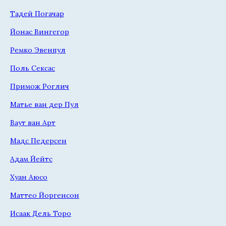
Тадей Погачар
Йонас Вингегор
Ремко Эвенпул
Поль Сексас
Примож Роглич
Матье ван дер Пул
Ваут ван Арт
Мадс Педерсен
Адам Йейтс
Хуан Аюсо
Маттео Йоргенсон
Исаак Дель Торо