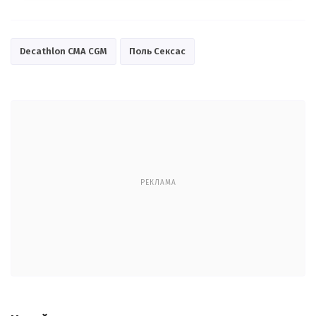
Decathlon CMA CGM
Поль Сексас
РЕКЛАМА