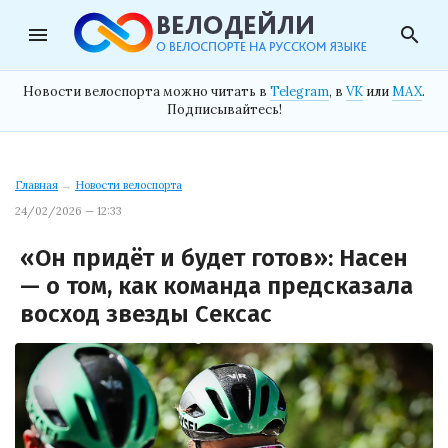
menu
search
Новости велоспорта можно читать в
Telegram
, в
VK
или
MAX
.
Подписывайтесь!
Главная
→
Новости велоспорта
24/02/2026 — 12:33
«Он придёт и будет готов»: Насен
— о том, как команда предсказала
восход звезды Сексас