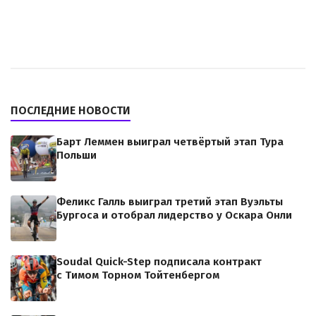
ПОСЛЕДНИЕ НОВОСТИ
Барт Леммен выиграл четвёртый этап Тура
Польши
Феликс Галль выиграл третий этап Вуэльты
Бургоса и отобрал лидерство у Оскара Онли
Soudal Quick-Step подписала контракт
с Тимом Торном Тойтенбергом