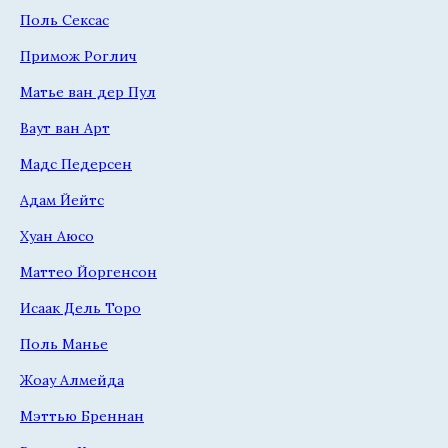
Поль Сексас
Примож Роглич
Матье ван дер Пул
Ваут ван Арт
Мадс Педерсен
Адам Йейтс
Хуан Аюсо
Маттео Йоргенсон
Исаак Дель Торо
Поль Манье
Жоау Алмейда
Мэттью Бреннан