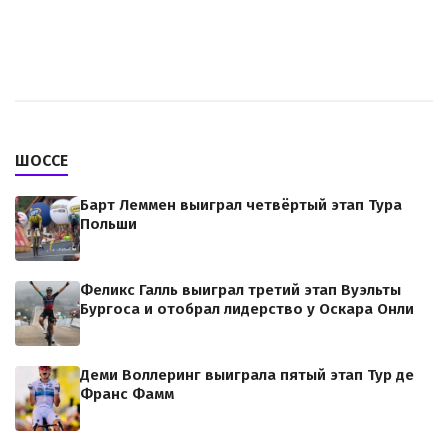
ШОССЕ
Барт Леммен выиграл четвёртый этап Тура
Польши
Феликс Галль выиграл третий этап Вуэльты
Бургоса и отобрал лидерство у Оскара Онли
Деми Воллеринг выиграла пятый этап Тур де
Франс Фамм