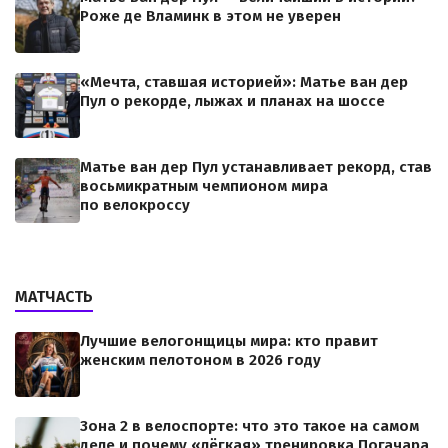
Роже де Вламинк в этом не уверен
«Мечта, ставшая историей»: Матье ван дер
Пул о рекорде, лыжах и планах на шоссе
Матье ван дер Пул устанавливает рекорд, став
восьмикратным чемпионом мира
по велокроссу
МАТЧАСТЬ
Лучшие велогонщицы мира: кто правит
женским пелотоном в 2026 году
Зона 2 в велоспорте: что это такое на самом
деле и почему «лёгкая» тренировка Погачара