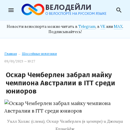
menu
search
Новости велоспорта можно читать в
Telegram
, в
VK
или
MAX
.
Подписывайтесь!
Главная
→
Шоссейные велогонки
09/01/2023 — 10:27
Оскар Чемберлен забрал майку
чемпиона Австралии в ITT среди
юниоров
Уилл Холмс (слева), Оскар Чемберлен (в центре) и Джошуа
Крэнейдж