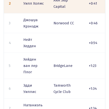
ARA Skip
2
Уилл Холмс
+0:41
Capital
Джошуа
3
Norwood CC
+0:46
Крэнэдж
Нейт
4
+0:54
Хедден
Хейден
5
ван лер
BridgeLane
+1:23
Плог
Эдди
Tamworth
6
+1:34
Уиллис
Cycle Club
Натаниэль
7
+1:34