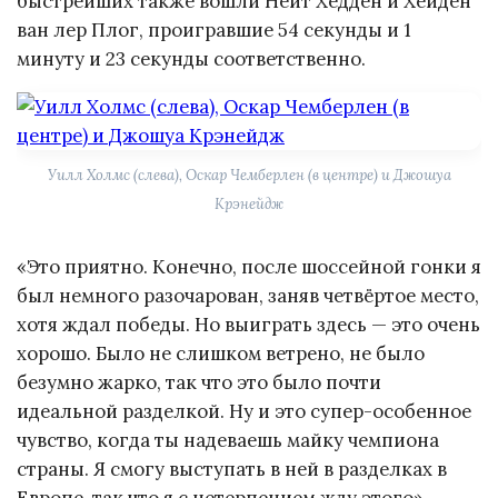
быстрейших также вошли Нейт Хедден и Хейден
ван лер Плог, проигравшие 54 секунды и 1
минуту и 23 секунды соответственно.
Уилл Холмс (слева), Оскар Чемберлен (в центре) и Джошуа
Крэнейдж
«Это приятно. Конечно, после шоссейной гонки я
был немного разочарован, заняв четвёртое место,
хотя ждал победы. Но выиграть здесь — это очень
хорошо. Было не слишком ветрено, не было
безумно жарко, так что это было почти
идеальной разделкой. Ну и это супер-особенное
чувство, когда ты надеваешь майку чемпиона
страны. Я смогу выступать в ней в разделках в
Европе, так что я с нетерпением жду этого», —