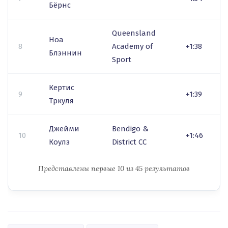
Бёрнс
Queensland
Ноа
8
Academy of
+1:38
Блэннин
Sport
Кертис
9
+1:39
Тркуля
Джейми
Bendigo &
10
+1:46
Коулз
District CC
Представлены первые 10 из 45 результатов