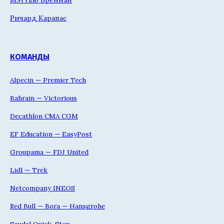
Мэттью Бреннан
Ричард Карапас
КОМАНДЫ
Alpecin — Premier Tech
Bahrain — Victorious
Decathlon CMA CGM
EF Education — EasyPost
Groupama — FDJ United
Lidl — Trek
Netcompany INEOS
Red Bull — Bora — Hansgrohe
Soudal Quick-Step