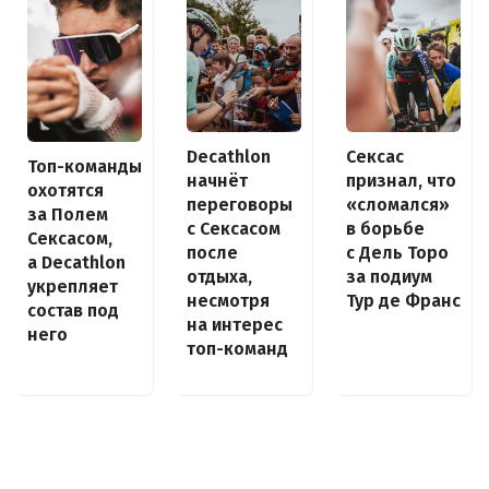
Decathlon
Сексас
Топ-команды
начнёт
признал, что
охотятся
переговоры
«сломался»
за Полем
с Сексасом
в борьбе
Сексасом,
после
с Дель Торо
а Decathlon
отдыха,
за подиум
укрепляет
несмотря
Тур де Франс
состав под
на интерес
него
топ-команд