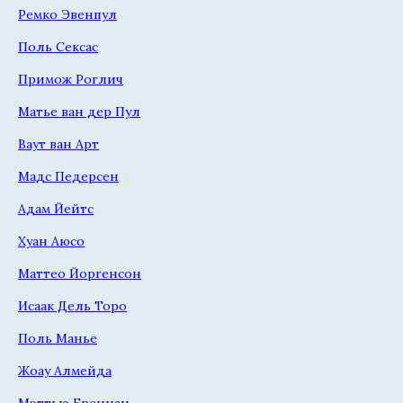
Ремко Эвенпул
Поль Сексас
Примож Роглич
Матье ван дер Пул
Ваут ван Арт
Мадс Педерсен
Адам Йейтс
Хуан Аюсо
Маттео Йоргенсон
Исаак Дель Торо
Поль Манье
Жоау Алмейда