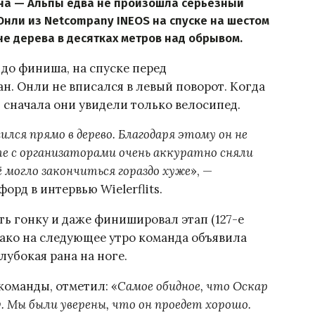
она — Альпы едва не произошла серьёзный
Онли из Netcompany INEOS на спуске на шестом
оне дерева в десятках метров над обрывом.
 до финиша, на спуске перед
. Онли не вписался в левый поворот. Когда
 сначала они увидели только велосипед.
ился прямо в дерево. Благодаря этому он не
е с организаторами очень аккуратно сняли
ё могло закончиться гораздо хуже
», —
орд в интервью Wielerflits.
ь гонку и даже финишировал этап (127-е
нако на следующее утро команда объявила
глубокая рана на ноге.
команды, отметил: «
Самое обидное, что Оскар
у. Мы были уверены, что он проедет хорошо.