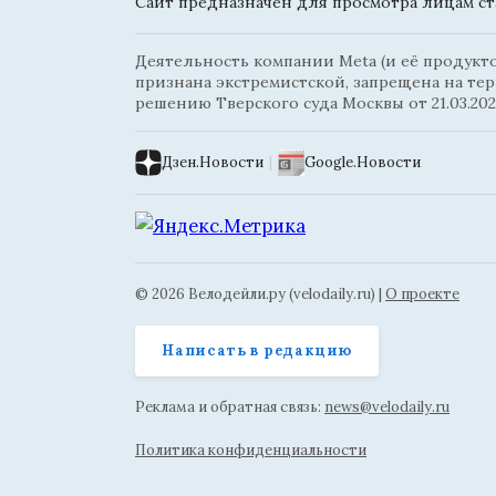
Сайт предназначен для просмотра лицам ста
Деятельность компании Meta (и её продуктов
признана экстремистской, запрещена на те
решению Тверского суда Москвы от 21.03.202
Дзен.Новости
|
Google.Новости
© 2026 Велодейли.ру (velodaily.ru) |
О проекте
Написать в редакцию
Реклама и обратная связь:
news@velodaily.ru
Политика конфиденциальности