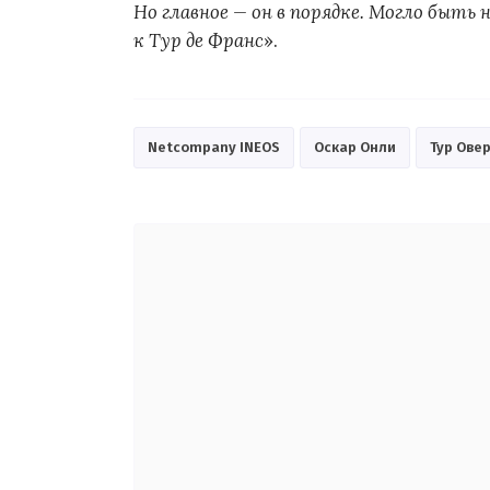
Но главное — он в порядке. Могло быть 
к Тур де Франс
».
Netcompany INEOS
Оскар Онли
Тур Ове