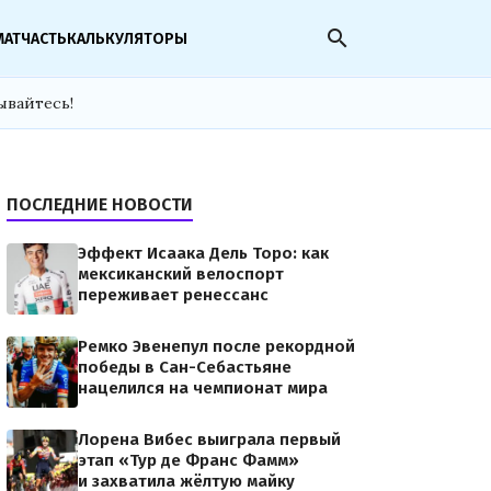
search
МАТЧАСТЬ
КАЛЬКУЛЯТОРЫ
ывайтесь!
ПОСЛЕДНИЕ НОВОСТИ
Эффект Исаака Дель Торо: как
мексиканский велоспорт
переживает ренессанс
Ремко Эвенепул после рекордной
победы в Сан-Себастьяне
нацелился на чемпионат мира
Лорена Вибес выиграла первый
этап «Тур де Франс Фамм»
и захватила жёлтую майку