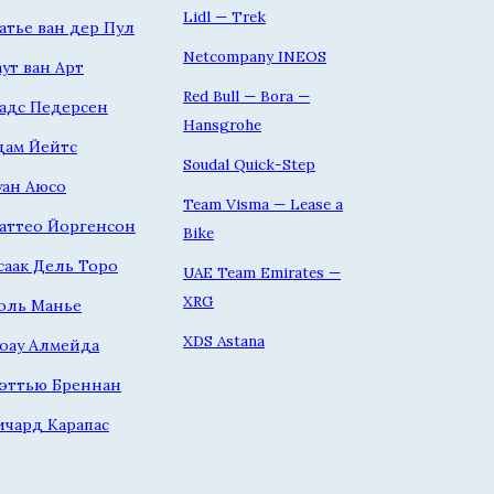
Lidl — Trek
атье ван дер Пул
Netcompany INEOS
аут ван Арт
Red Bull — Bora —
адс Педерсен
Hansgrohe
дам Йейтс
Soudal Quick-Step
уан Аюсо
Team Visma — Lease a
аттео Йоргенсон
Bike
саак Дель Торо
UAE Team Emirates —
XRG
оль Манье
XDS Astana
оау Алмейда
эттью Бреннан
ичард Карапас