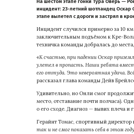
На шестом этапе гонки Тура Оверь — Р
инцидент: 23-летний шотландец Оскар 
этапе вылетел с дороги и застрял в кр
Инцидент случился примерно за 10 км
заключительным подъёмом к Кре-Волан
техничка команды добралась до места,
«
К счастью, при падении Оскар приземл
улетел в пропасть. Наши ребята вмест
его оттуда. Это невероятная удача. Вс
рассказал глава команды Дейв Брейлсф
Удивительно, но Онли смог продолжит
место, отставание почти полчаса). Од
о его сходе. Диагноз — вывих плеча и 
Герайнт Томас, спортивный директор 
так и не смог показать себя в этом год