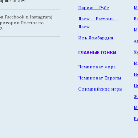
рше 18 лет.
Париж — Рубе
М
 Facebook и Instagram)
Льеж — Бастонь —
В
рритории России по
Льеж
2.
М
Иль Ломбардия
А
Х
ГЛАВНЫЕ ГОНКИ
М
Чемпионат мира
И
Чемпионат Европы
П
Олимпийские игры
Ж
М
Р