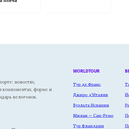
ы плеча
WORLDTOUR
В
орте: новостях,
Тур де Франс
Т
и компонентах, форме и
Джиро д'Италия
Й
ндарь велогонок.
Вуэльта Испании
Р
Милан — Сан-Ремо
П
Тур Фландрии
П