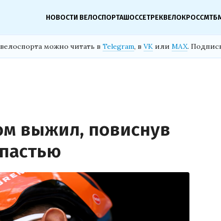
НОВОСТИ ВЕЛОСПОРТА
ШОССЕ
ТРЕК
ВЕЛОКРОСС
МТБ
велоспорта можно читать в
Telegram
, в
VK
или
MAX
. Подпис
ом выжил, повиснув
опастью