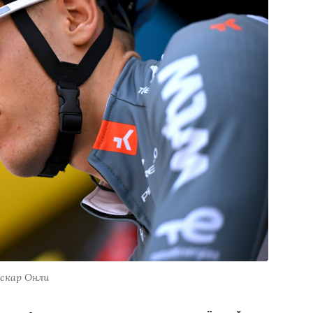
скар Онли