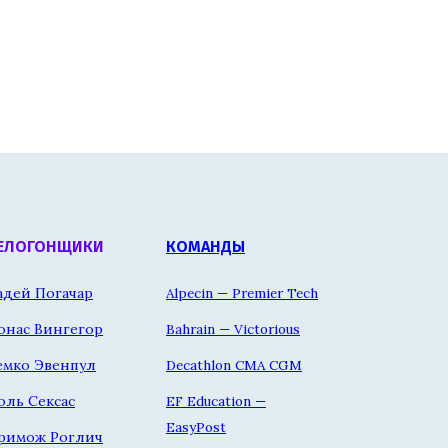
ЕЛОГОНЩИКИ
КОМАНДЫ
адей Погачар
Alpecin — Premier Tech
онас Вингегор
Bahrain — Victorious
емко Эвенпул
Decathlon CMA CGM
оль Сексас
EF Education —
EasyPost
римож Роглич