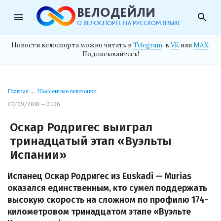
menu
search
Новости велоспорта можно читать в
Telegram
, в
VK
или
MAX
.
Подписывайтесь!
Главная
→
Шоссейные велогонки
07/09/2018 — 21:06
Оскар Родригес выиграл
тринадцатый этап «Вуэльты
Испании»
Испанец Оскар Родригес из Euskadi — Murias
оказался единственным, кто сумел поддержать
высокую скорость на сложном по профилю 174-
километровом тринадцатом этапе «Вуэльте