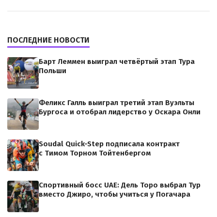
ПОСЛЕДНИЕ НОВОСТИ
Барт Леммен выиграл четвёртый этап Тура
Польши
Феликс Галль выиграл третий этап Вуэльты
Бургоса и отобрал лидерство у Оскара Онли
Soudal Quick-Step подписала контракт
с Тимом Торном Тойтенбергом
Спортивный босс UAE: Дель Торо выбрал Тур
вместо Джиро, чтобы учиться у Погачара