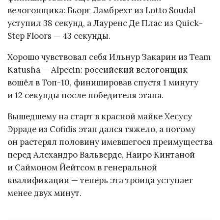
велогонщика: Бьорг Ламбрехт из Lotto Soudal
уступил 38 секунд, а Лауренс Де Плас из Quick-
Step Floors — 43 секунды.
Хорошо чувствовал себя Ильнур Закарин из Team
Katusha — Alpecin: российский велогонщик
вошёл в Топ-10, финишировав спустя 1 минуту
и 12 секунды после победителя этапа.
Вышедшему на старт в красной майке Хесусу
Эрраде из Cofidis этап дался тяжело, а потому
он растерял половину имевшегося преимущества
перед Алехандро Вальверде, Наиро Кинтаной
и Саймоном Йейтсом в генеральной
квалификации — теперь эта троица уступает
менее двух минут.