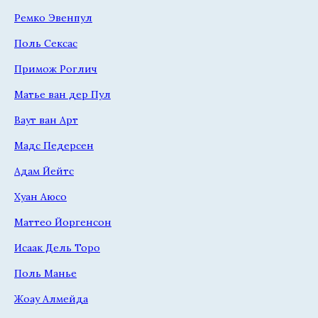
Ремко Эвенпул
Поль Сексас
Примож Роглич
Матье ван дер Пул
Ваут ван Арт
Мадс Педерсен
Адам Йейтс
Хуан Аюсо
Маттео Йоргенсон
Исаак Дель Торо
Поль Манье
Жоау Алмейда