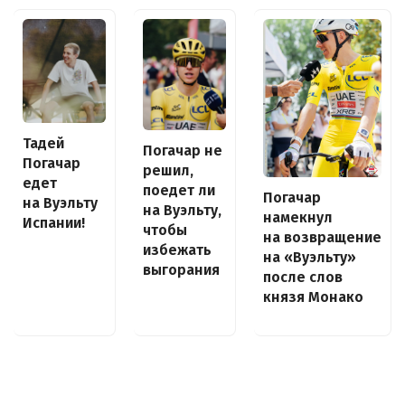
Тадей
Погачар не
Погачар
решил,
едет
поедет ли
Погачар
на Вуэльту
на Вуэльту,
намекнул
Испании!
чтобы
на возвращение
избежать
на «Вуэльту»
выгорания
после слов
князя Монако