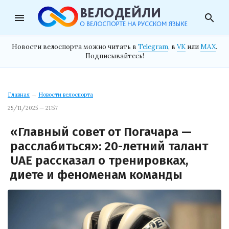
menu
search
Новости велоспорта можно читать в
Telegram
, в
VK
или
MAX
.
Подписывайтесь!
Главная
→
Новости велоспорта
25/11/2025 — 21:57
«Главный совет от Погачара —
расслабиться»: 20-летний талант
UAE рассказал о тренировках,
диете и феноменам команды