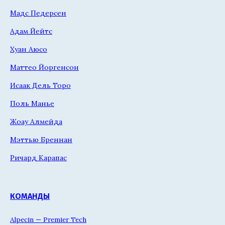
Мадс Педерсен
Адам Йейтс
Хуан Аюсо
Маттео Йоргенсон
Исаак Дель Торо
Поль Манье
Жоау Алмейда
Мэттью Бреннан
Ричард Карапас
КОМАНДЫ
Alpecin — Premier Tech