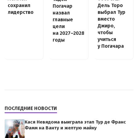
Дель Торо
сохранил
Погачар
выбрал Тур
лидерство
назвал
вместо
главные
Джиро,
цели
чтобы
на 2027–2028
учиться
годы
у Погачара
ПОСЛЕДНИЕ НОВОСТИ
Кася Невядома выиграла этап Тур де Франс
Фамм на Ванту и желтую майку