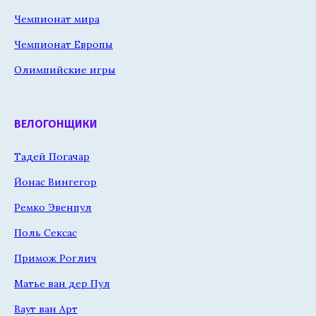
Чемпионат мира
Чемпионат Европы
Олимпийские игры
ВЕЛОГОНЩИКИ
Тадей Погачар
Йонас Вингегор
Ремко Эвенпул
Поль Сексас
Примож Роглич
Матье ван дер Пул
Ваут ван Арт