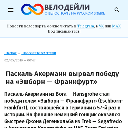
menu
search
Новости велоспорта можно читать в
Telegram
, в
VK
или
MAX
.
Подписывайтесь!
Главная
→
Шоссейные велогонки
02/05/2019 — 00:47
Паскаль Акерманн вырвал победу
на «Эшборн — Франкфурт»
Паскаль Акерманн из Bora — Hansgrohe стал
победителем «Эшборн — Франкфурт» (Eschborn-
Frankfurt), состоявшейся в Германии в 57-й раз в
истории. На финише немецкий гонщик оказался
быстрее Джона Дегенкольба из Trek — Segafredo