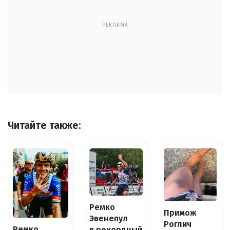
РЕКЛАМА
Читайте также:
Ремко
Примож
Эвенепул
Роглич
Ремко
в рекордный