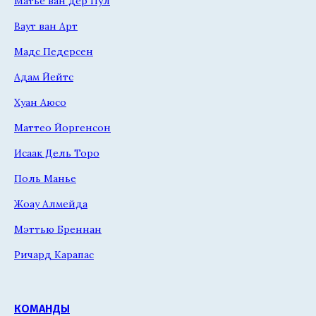
Матье ван дер Пул
Ваут ван Арт
Мадс Педерсен
Адам Йейтс
Хуан Аюсо
Маттео Йоргенсон
Исаак Дель Торо
Поль Манье
Жоау Алмейда
Мэттью Бреннан
Ричард Карапас
КОМАНДЫ