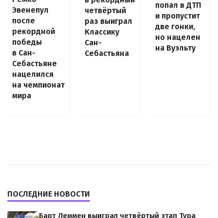
попал в ДТП
Эвенепул
четвёртый
и пропустит
после
раз выиграл
две гонки,
рекордной
Классику
но нацелен
победы
Сан-
на Вуэльту
в Сан-
Себастьяна
Себастьяне
нацелился
на чемпионат
мира
ПОСЛЕДНИЕ НОВОСТИ
Барт Леммен выиграл четвёртый этап Тура