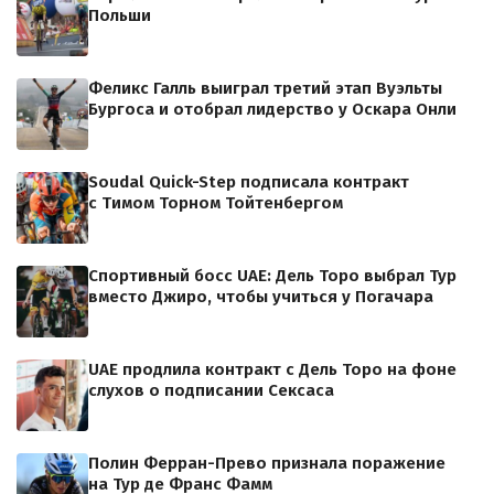
Польши
Феликс Галль выиграл третий этап Вуэльты
Бургоса и отобрал лидерство у Оскара Онли
Soudal Quick-Step подписала контракт
с Тимом Торном Тойтенбергом
Спортивный босс UAE: Дель Торо выбрал Тур
вместо Джиро, чтобы учиться у Погачара
UAE продлила контракт с Дель Торо на фоне
слухов о подписании Сексаса
Полин Ферран-Прево признала поражение
на Тур де Франс Фамм