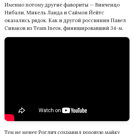
Именно потому другие фавориты — Винченцо
Нибали, Микель Ланда и Саймон Йейтс
оказались рядок. Как и другой россиянин Павел
Сиваков из Team Ineos, финишировавший 34-м.
Тем не менее Роглич сохранил розовую майку