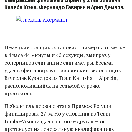
выигравший финишный спринт у Элиа Вивиани,
Калеба Юэна, Фернандо Гавирии и Арно Демара.
Немецкий гонщик остановил таймер на отметке
в 4 часа 44 минуты и 43 секунды, выиграв у
соперников считанные сантиметры. Весьма
удачно финишировал российский велогонщик
Вячеслав Кузнецов из Team Katusha — Alpecin,
расположившийся на седьмой строчке
протокола.
Победитель первого этапа Примож Роглич
финишировал 27-м. Но у словенца из Team
Jumbo-Visma задача на гонке другая — он
претендует на генеральную квалификацию.