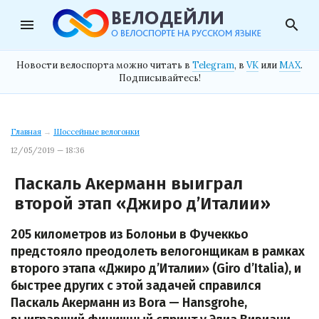
menu
search
Новости велоспорта можно читать в
Telegram
, в
VK
или
MAX
.
Подписывайтесь!
Главная
→
Шоссейные велогонки
12/05/2019 — 18:36
Паскаль Акерманн выиграл
второй этап «Джиро д’Италии»
205 километров из Болоньи в Фучеккьо
предстояло преодолеть велогонщикам в рамках
второго этапа «Джиро д’Италии» (Giro d’Italia), и
быстрее других с этой задачей справился
Паскаль Акерманн из Bora — Hansgrohe,