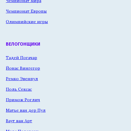
Чемпионат мира
Чемпионат Европы
Олимпийские игры
ВЕЛОГОНЩИКИ
Тадей Погачар
Йонас Вингегор
Ремко Эвенпул
Поль Сексас
Примож Роглич
Матье ван дер Пул
Ваут ван Арт