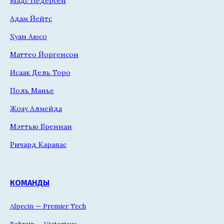
Мадс Педерсен
Адам Йейтс
Хуан Аюсо
Маттео Йоргенсон
Исаак Дель Торо
Поль Манье
Жоау Алмейда
Мэттью Бреннан
Ричард Карапас
КОМАНДЫ
Alpecin — Premier Tech