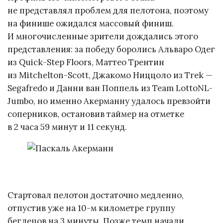
не представлял проблем для пелотона, поэтому
на финише ожидался массовый финиш.
И многочисленные зрители дождались этого
представления: за победу боролись Альваро Одег
из Quick-Step Floors, Маттео Трентин
из Mitchelton-Scott, Джакомо Ниццоло из Trek —
Segafredo и Данни ван Поппель из Team LottoNL-
Jumbo, но именно Акерманну удалось превзойти
соперников, остановив таймер на отметке
в 2 часа 59 минут и 11 секунд.
Стартовал пелотон достаточно медленно,
отпустив уже на 10-м километре группу
беглецов на 3 минуты. Позже темп начали