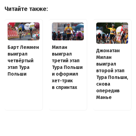
Читайте также:
Барт Леммен
Милан
Джонатан
выиграл
выиграл
Милан
четвёртый
третий этап
выиграл
этап Тура
Тура Польши
второй этап
Польши
и оформил
Тура Польши,
хет-трик
снова
в спринтах
опередив
Манье