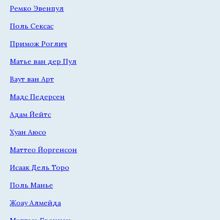
Ремко Эвенпул
Поль Сексас
Примож Роглич
Матье ван дер Пул
Ваут ван Арт
Мадс Педерсен
Адам Йейтс
Хуан Аюсо
Маттео Йоргенсон
Исаак Дель Торо
Поль Манье
Жоау Алмейда