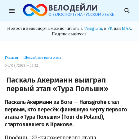
menu
search
Новости велоспорта можно читать в
Telegram
, в
VK
или
MAX
.
Подписывайтесь!
Главная
→
Шоссейные велогонки
04/08/2018 — 19:32
Паскаль Акерманн выиграл
первый этап «Тура Польши»
Паскаль Акерманн из Bora — Hansgrohe стал
первым, кто пересёк финишную черту первого
этапа «Тура Польши» (Tour de Poland),
стартовавшего в Кракове.
Профиль 133-километрового этапа