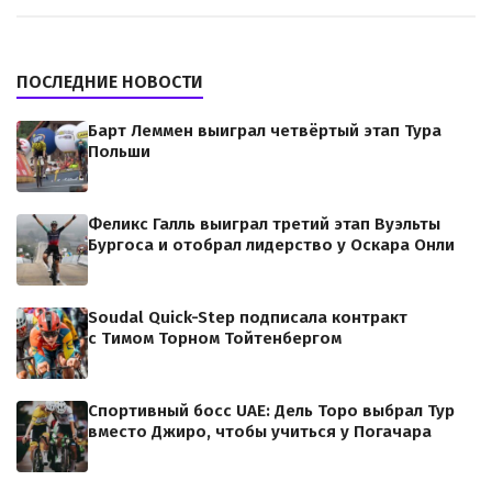
ПОСЛЕДНИЕ НОВОСТИ
Барт Леммен выиграл четвёртый этап Тура
Польши
Феликс Галль выиграл третий этап Вуэльты
Бургоса и отобрал лидерство у Оскара Онли
Soudal Quick-Step подписала контракт
с Тимом Торном Тойтенбергом
Спортивный босс UAE: Дель Торо выбрал Тур
вместо Джиро, чтобы учиться у Погачара