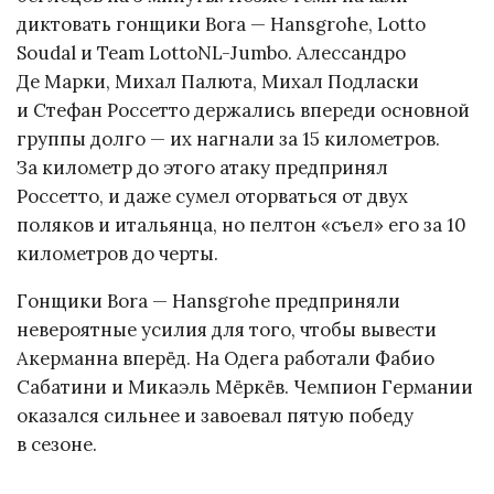
диктовать гонщики Bora — Hansgrohe, Lotto
Soudal и Team LottoNL-Jumbo. Алессандро
Де Марки, Михал Палюта, Михал Подласки
и Стефан Россетто держались впереди основной
группы долго — их нагнали за 15 километров.
За километр до этого атаку предпринял
Россетто, и даже сумел оторваться от двух
поляков и итальянца, но пелтон «съел» его за 10
километров до черты.
Гонщики Bora — Hansgrohe предприняли
невероятные усилия для того, чтобы вывести
Акерманна вперёд. На Одега работали Фабио
Сабатини и Микаэль Мёркёв. Чемпион Германии
оказался сильнее и завоевал пятую победу
в сезоне.