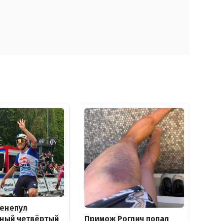
венепул
дный четвёртый
Примож Роглич попал