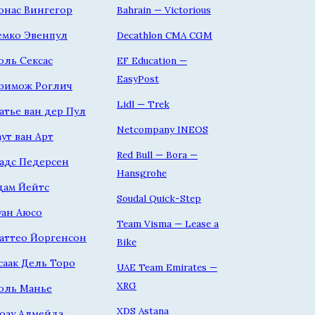
онас Вингегор
Bahrain — Victorious
емко Эвенпул
Decathlon CMA CGM
оль Сексас
EF Education —
EasyPost
римож Роглич
Lidl — Trek
атье ван дер Пул
Netcompany INEOS
аут ван Арт
Red Bull — Bora —
адс Педерсен
Hansgrohe
дам Йейтс
Soudal Quick-Step
уан Аюсо
Team Visma — Lease a
аттео Йоргенсон
Bike
саак Дель Торо
UAE Team Emirates —
XRG
оль Манье
XDS Astana
оау Алмейда