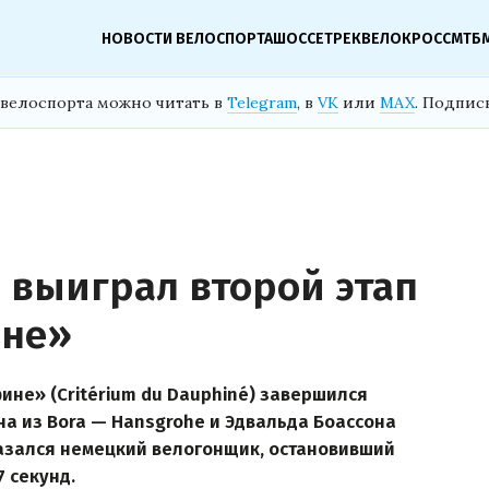
НОВОСТИ ВЕЛОСПОРТА
ШОССЕ
ТРЕК
ВЕЛОКРОСС
МТБ
велоспорта можно читать в
Telegram
, в
VK
или
MAX
. Подпис
 выиграл второй этап
ине»
ине» (Critérium du Dauphiné) завершился
а из Bora — Hansgrohe и Эдвальда Боассона
оказался немецкий велогонщик, остановивший
7 секунд.