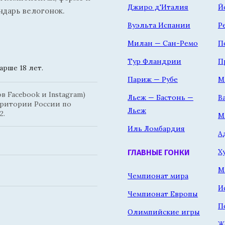
Джиро д'Италия
Й
ндарь велогонок.
Вуэльта Испании
Р
Милан — Сан-Ремо
П
Тур Фландрии
П
рше 18 лет.
Париж — Рубе
М
 Facebook и Instagram)
Льеж — Бастонь —
В
рритории России по
Льеж
2.
М
Иль Ломбардия
А
Х
ГЛАВНЫЕ ГОНКИ
М
Чемпионат мира
И
Чемпионат Европы
П
Олимпийские игры
Ж