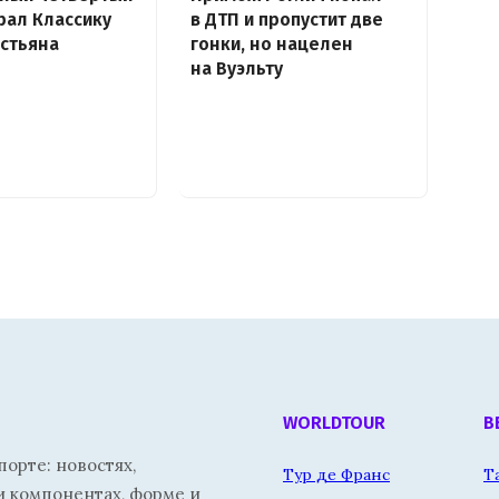
рал Классику
в ДТП и пропустит две
стьяна
гонки, но нацелен
на Вуэльту
WORLDTOUR
В
орте: новостях,
Тур де Франс
Т
и компонентах, форме и