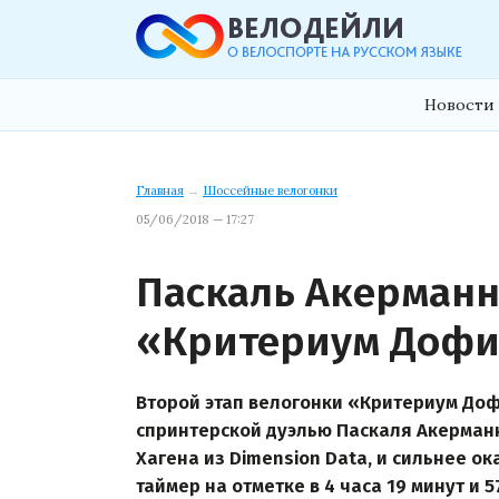
Новости 
Главная
→
Шоссейные велогонки
05/06/2018 — 17:27
Паскаль Акерманн
«Критериум Доф
Второй этап велогонки «Критериум Доф
спринтерской дуэлью Паскаля Акерманн
Хагена из Dimension Data, и сильнее 
таймер на отметке в 4 часа 19 минут и 5