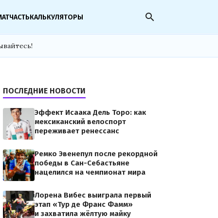
search
МАТЧАСТЬ
КАЛЬКУЛЯТОРЫ
ывайтесь!
ПОСЛЕДНИЕ НОВОСТИ
Эффект Исаака Дель Торо: как
мексиканский велоспорт
переживает ренессанс
Ремко Эвенепул после рекордной
победы в Сан-Себастьяне
нацелился на чемпионат мира
Лорена Вибес выиграла первый
этап «Тур де Франс Фамм»
и захватила жёлтую майку