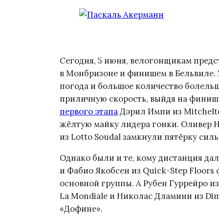
Сегодня, 5 июня, велогонщикам предс
в Монбризоне и финишем в Бельвиле. 
погода и большое количество болель
приличную скорость, выйдя на фини
первого этапа
Дэрил Импи из Mitchelt
жёлтую майку лидера гонки. Оливер Н
из Lotto Soudal замкнули пятёрку сил
Однако были и те, кому дистанция дал
и Фабио Якобсен из Quick-Step Floor
основной группы. А Рубен Гуррейро из
La Mondiale и Николас Дламини из Di
«Дофине».