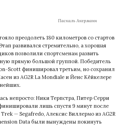
Паскаль Акерманн
тояло преодолеть 180 километров со стартов
Этап развивался стремительно, а хорошая
щиков позволили спортсменам развить
шную прямую большой группой. Победитель
on-Scott финишировал третьим, но сохранил
асен из AG2R La Mondiale и Йенс Кёйкелере
ьнейших.
ась непросто: Ники Терпстра, Питер Серри
s финишировали лишь спустя 9 минут после
 Trek — Segafredo, Алексис Виллермо из AG2R
mension Data были вынуждены покинуть