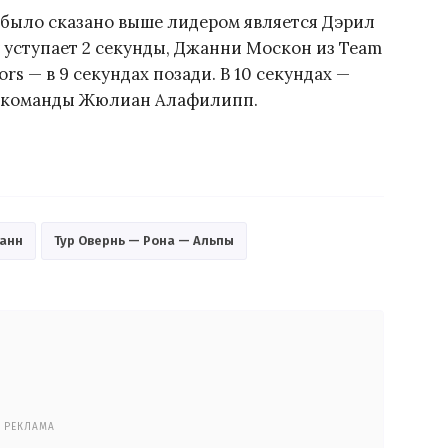
 было сказано выше лидером является Дэрил
 уступает 2 секунды, Джанни Москон из Team
ors — в 9 секундах позади. В 10 секундах —
й команды Жюлиан Алафилипп.
манн
Тур Овернь — Рона — Альпы
РЕКЛАМА