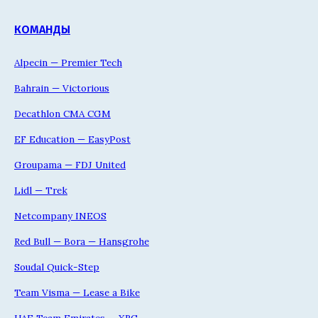
КОМАНДЫ
Alpecin — Premier Tech
Bahrain — Victorious
Decathlon CMA CGM
EF Education — EasyPost
Groupama — FDJ United
Lidl — Trek
Netcompany INEOS
Red Bull — Bora — Hansgrohe
Soudal Quick-Step
Team Visma — Lease a Bike
UAE Team Emirates — XRG