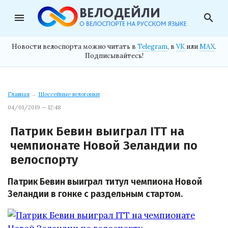
menu
search
Новости велоспорта можно читать в
Telegram
, в
VK
или
MAX
.
Подписывайтесь!
Главная
→
Шоссейные велогонки
04/01/2019 — 12:48
Патрик Бевин выиграл ITT на
чемпионате Новой Зеландии по
велоспорту
Патрик Бевин выиграл титул чемпиона Новой
Зеландии в гонке с раздельным стартом.