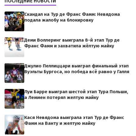
ПОСЛЕДНИЕ НОВОСТИ
Скандал на Тур де Франс Фамм: Невядома
подала жалобу на блокировку
Деми Воллеринг выиграла 8-й этап Тур де
Франс Фамм и захватила жёлтую майку
Джулио Пеллиццари выиграл финальный этап
Вуэльты Бургоса, но победа всё равно у Галля
Луи Барре выиграл шестой этап Тура Польши,
а Леммен потерял желтую майку
Кася Невядома выиграла этап Тур де Франс
Фамм на Ванту и желтую майку