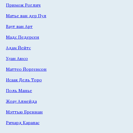
Примож Роглич
Матье ван дер Пул
Ваут ван Арт
Мадс Педерсен
Адам Йейтс
Хуан Аюсо
Маттео Йоргенсон
Исаак Дель Торо
Поль Манье
Жоау Алмейда
Мэттью Бреннан
Ричард Карапас