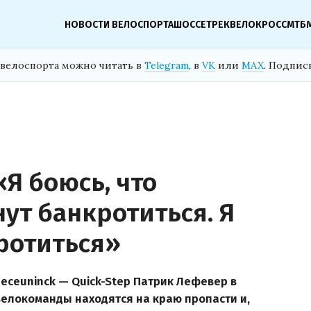
НОВОСТИ ВЕЛОСПОРТА
ШОССЕ
ТРЕК
ВЕЛОКРОСС
МТБ
велоспорта можно читать в
Telegram
, в
VK
или
MAX
. Подпис
Я боюсь, что
ут банкротиться. Я
ротиться»
ceuninck — Quick-Step Патрик Лефевер в
велокоманды находятся на краю пропасти и,