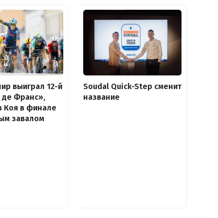
ир выиграл 12-й
Soudal Quick-Step сменит
р де Франс»,
название
 Коя в финале
ным завалом