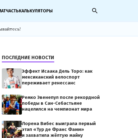
search
МАТЧАСТЬ
КАЛЬКУЛЯТОРЫ
ывайтесь!
ПОСЛЕДНИЕ НОВОСТИ
Эффект Исаака Дель Торо: как
мексиканский велоспорт
переживает ренессанс
Ремко Эвенепул после рекордной
победы в Сан-Себастьяне
нацелился на чемпионат мира
Лорена Вибес выиграла первый
этап «Тур де Франс Фамм»
и захватила жёлтую майку