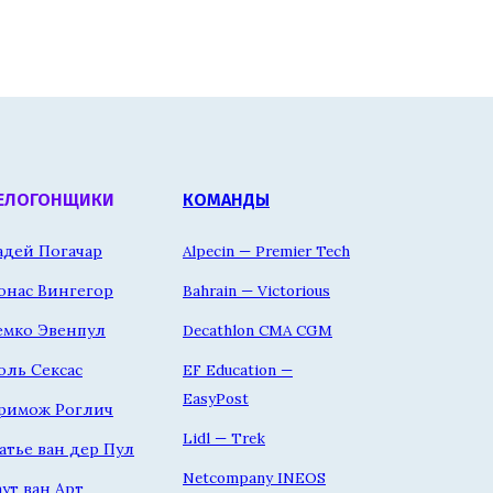
ЕЛОГОНЩИКИ
КОМАНДЫ
адей Погачар
Alpecin — Premier Tech
онас Вингегор
Bahrain — Victorious
емко Эвенпул
Decathlon CMA CGM
оль Сексас
EF Education —
EasyPost
римож Роглич
Lidl — Trek
атье ван дер Пул
Netcompany INEOS
аут ван Арт