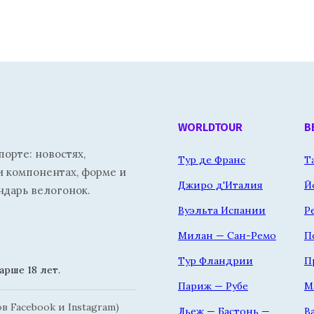
WORLDTOUR
В
орте: новостях,
Тур де Франс
Т
и компонентах, форме и
Джиро д'Италия
Й
ндарь велогонок.
Вуэльта Испании
Р
Милан — Сан-Ремо
П
Тур Фландрии
П
рше 18 лет.
Париж — Рубе
М
 Facebook и Instagram)
Льеж — Бастонь —
В