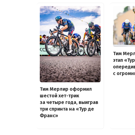
Тим Мерл
этап «Ту
опередив
с огром
Тим Мерлир оформил
шестой хет-трик
за четыре года, выиграв
три спринта на «Тур де
Франс»