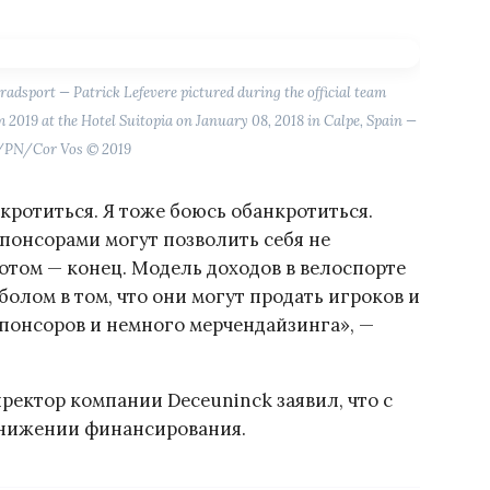
adsport — Patrick Lefevere pictured during the official team
 2019 at the Hotel Suitopia on January 08, 2018 in Calpe, Spain —
/PN/Cor Vos © 2019
кротиться. Я тоже боюсь обанкротиться.
спонсорами могут позволить себя не
Потом — конец. Модель доходов в велоспорте
болом в том, что они могут продать игроков и
спонсоров и немного мерчендайзинга», —
ректор компании Deceuninck заявил, что с
снижении финансирования.