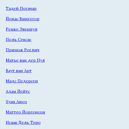
Тадей Погачар
Йонас Вингегор
Ремко Эвенпул
Поль Сексас
Примож Роглич
Матье ван дер Пул
Ваут ван Арт
Мадс Педерсен
Адам Йейтс
Хуан Аюсо
Маттео Йоргенсон
Исаак Дель Торо