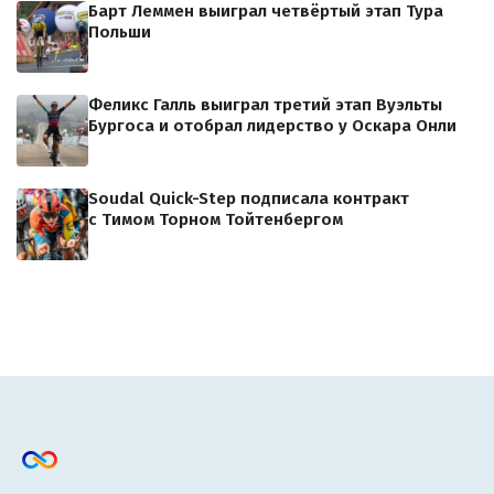
Барт Леммен выиграл четвёртый этап Тура
Польши
Феликс Галль выиграл третий этап Вуэльты
Бургоса и отобрал лидерство у Оскара Онли
Soudal Quick-Step подписала контракт
с Тимом Торном Тойтенбергом