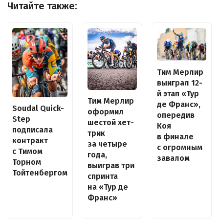
Читайте также:
Тим Мерлир
выиграл 12-
й этап «Тур
Тим Мерлир
де Франс»,
Soudal Quick-
оформил
опередив
Step
шестой хет-
Коя
подписала
трик
в финале
контракт
за четыре
с огромным
с Тимом
года,
завалом
Торном
выиграв три
Тойтенбергом
спринта
на «Тур де
Франс»