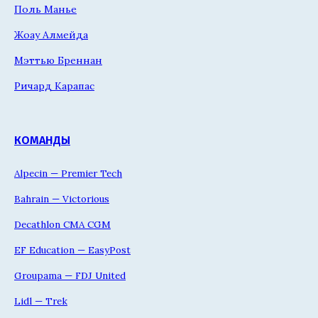
Поль Манье
Жоау Алмейда
Мэттью Бреннан
Ричард Карапас
КОМАНДЫ
Alpecin — Premier Tech
Bahrain — Victorious
Decathlon CMA CGM
EF Education — EasyPost
Groupama — FDJ United
Lidl — Trek