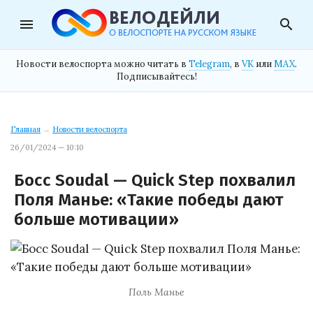
menu
search
Новости велоспорта можно читать в
Telegram
, в
VK
или
MAX
.
Подписывайтесь!
Главная
→
Новости велоспорта
26/01/2024 — 10:10
Босс Soudal — Quick Step похвалил
Поля Манье: «Такие победы дают
больше мотивации»
Поль Манье