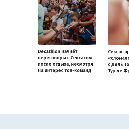
Decathlon начнёт
Сексас п
переговоры с Сексасом
«сломалс
после отдыха, несмотря
с Дель Т
на интерес топ-команд
Тур де Ф