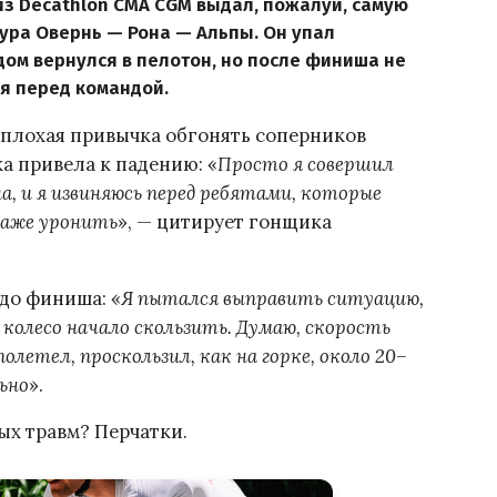
з Decathlon CMA CGM выдал, пожалуй, самую
ура Овернь — Рона — Альпы. Он упал
удом вернулся в пелотон, но после финиша не
ся перед командой.
ь плохая привычка обгонять соперников
ка привела к падению: «
Просто я совершил
а, и я извиняюсь перед ребятами, которые
 даже уронить
», — цитирует гонщика
до финиша: «
Я пытался выправить ситуацию,
е колесо начало скользить. Думаю, скорость
полетел, проскользил, как на горке, около 20–
ьно
».
ых травм? Перчатки.