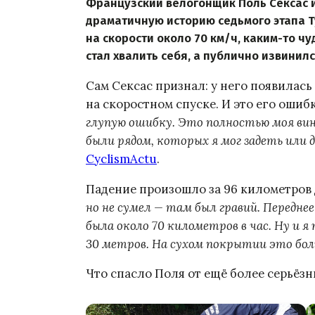
Французский велогонщик Поль Сексас и
драматичную историю седьмого этапа Т
на скорости около 70 км/ч, каким-то ч
стал хвалить себя, а публично извинил
Сам Сексас признал: у него появилас
на скоростном спуске. И это его ошиб
глупую ошибку. Это полностью моя вин
были рядом, которых я мог задеть или
CyclismActu
.
Падение произошло за 96 километров 
но не сумел — там был гравий. Передне
была около 70 километров в час. Ну и я 
30 метров. На сухом покрытии это бол
Что спасло Поля от ещё более серьёзн