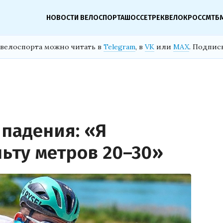
НОВОСТИ ВЕЛОСПОРТА
ШОССЕ
ТРЕК
ВЕЛОКРОСС
МТБ
велоспорта можно читать в
Telegram
, в
VK
или
MAX
. Подпис
 падения: «Я
льту метров 20–30»