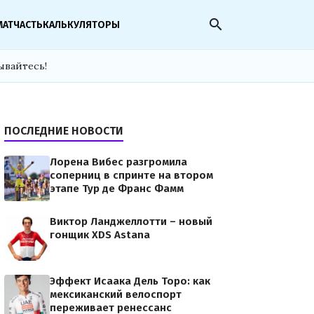
search
МАТЧАСТЬ
КАЛЬКУЛЯТОРЫ
ывайтесь!
ПОСЛЕДНИЕ НОВОСТИ
Лорена Вибес разгромила
соперниц в спринте на втором
этапе Тур де Франс Фамм
Виктор Ланджеллотти – новый
гонщик XDS Astana
Эффект Исаака Дель Торо: как
мексиканский велоспорт
переживает ренессанс