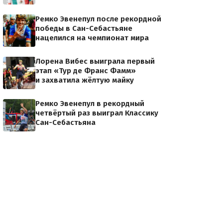
Ремко Эвенепул после рекордной
победы в Сан-Себастьяне
нацелился на чемпионат мира
Лорена Вибес выиграла первый
этап «Тур де Франс Фамм»
и захватила жёлтую майку
Ремко Эвенепул в рекордный
четвёртый раз выиграл Классику
Сан-Себастьяна