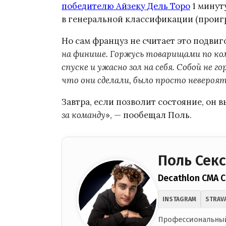
победителю Айзеку Дель Торо
1 минуту
в генеральной классификации (проигр
Но сам француз не считает это подвиго
на финише. Горжусь товарищами по ком
спуске и ужасно зол на себя. Собой не 
что они сделали, было просто невероя
Завтра, если позволит состояние, он вы
за команду
», — пообещал Поль.
Поль Секс
Decathlon CMA 
INSTAGRAM
STRAV
Профессиональный