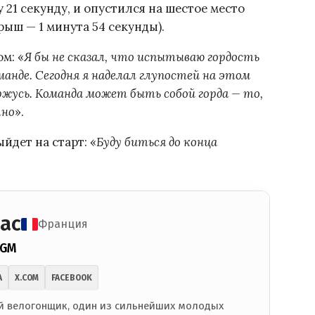
 21 секунду, и опустился на шестое место
ыш — 1 минута 54 секунды).
м: «
Я бы не сказал, что испытываю гордость
анде. Сегодня я наделал глупостей на этом
горжусь. Команда может быть собой горда — то,
тно
».
йдет на старт: «
Буду биться до конца
ас
Франция
CGM
A
X.COM
FACEBOOK
 велогонщик, один из сильнейших молодых