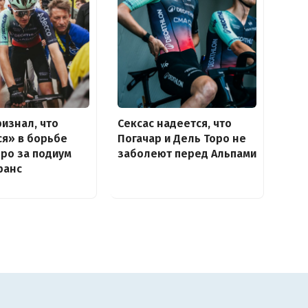
ризнал, что
Сексас надеется, что
я» в борьбе
Погачар и Дель Торо не
оро за подиум
заболеют перед Альпами
ранс