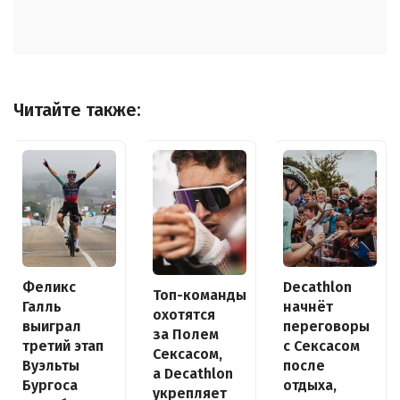
Читайте также:
Decathlon
Феликс
Топ-команды
начнёт
Галль
охотятся
переговоры
выиграл
за Полем
с Сексасом
третий этап
Сексасом,
после
Вуэльты
а Decathlon
отдыха,
Бургоса
укрепляет