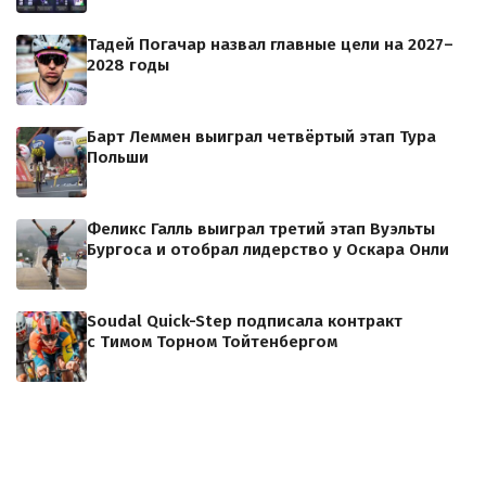
Тадей Погачар назвал главные цели на 2027–
2028 годы
Барт Леммен выиграл четвёртый этап Тура
Польши
Феликс Галль выиграл третий этап Вуэльты
Бургоса и отобрал лидерство у Оскара Онли
Soudal Quick-Step подписала контракт
с Тимом Торном Тойтенбергом