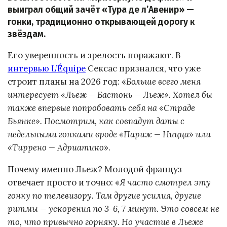
выиграл общий зачёт «Тура де л’Авенир» —
гонки, традиционно открывающей дорогу к
звёздам.
Его уверенность и зрелость поражают. В
интервью L’Équipe
Сексас признался, что уже
строит планы на 2026 год: «
Больше всего меня
интересует «Льеж — Бастонь — Льеж». Хотел бы
также впервые попробовать себя на «Страде
Бьянке». Посмотрим, как совпадут даты с
недельными гонками вроде «Париж — Ницца» или
«Тиррено — Адриатико
».
Почему именно Льеж? Молодой француз
отвечает просто и точно: «
Я часто смотрел эту
гонку по телевизору. Там другие усилия, другие
ритмы — ускорения по 3-6, 7 минут. Это совсем не
то, что привычно горняку. Но участие в Льеже