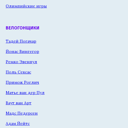
Олимпийские игры
ВЕЛОГОНЩИКИ
Тадей Погачар
Йонас Вингегор
Ремко Эвенпул
Поль Сексас
Примож Роглич
Матье ван дер Пул
Ваут ван Арт
Мадс Педерсен
Адам Йейтс