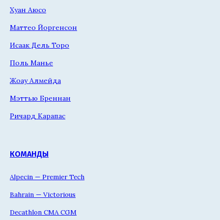
Хуан Аюсо
Маттео Йоргенсон
Исаак Дель Торо
Поль Манье
Жоау Алмейда
Мэттью Бреннан
Ричард Карапас
КОМАНДЫ
Alpecin — Premier Tech
Bahrain — Victorious
Decathlon CMA CGM