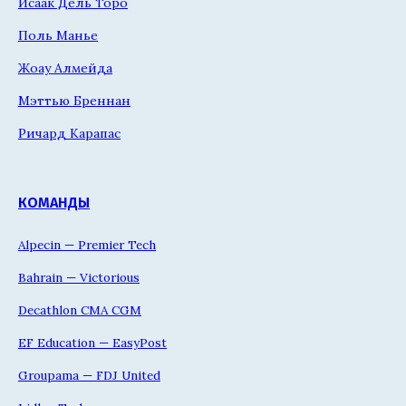
Исаак Дель Торо
Поль Манье
Жоау Алмейда
Мэттью Бреннан
Ричард Карапас
КОМАНДЫ
Alpecin — Premier Tech
Bahrain — Victorious
Decathlon CMA CGM
EF Education — EasyPost
Groupama — FDJ United