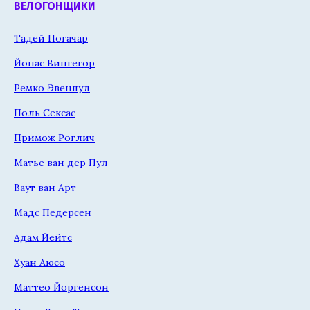
ВЕЛОГОНЩИКИ
Тадей Погачар
Йонас Вингегор
Ремко Эвенпул
Поль Сексас
Примож Роглич
Матье ван дер Пул
Ваут ван Арт
Мадс Педерсен
Адам Йейтс
Хуан Аюсо
Маттео Йоргенсон