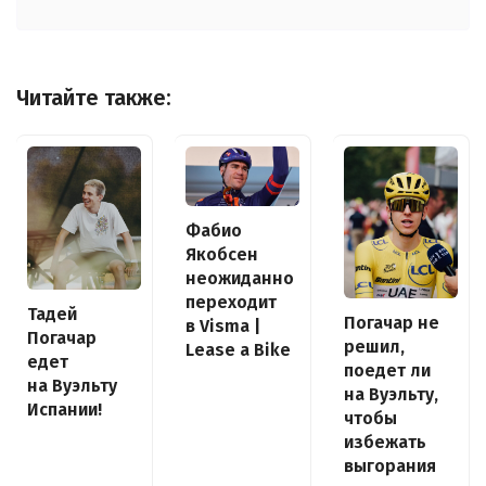
Читайте также:
Фабио
Якобсен
неожиданно
переходит
Тадей
Погачар не
в Visma |
Погачар
решил,
Lease a Bike
едет
поедет ли
на Вуэльту
на Вуэльту,
Испании!
чтобы
избежать
выгорания