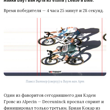
майки Ваут ван Арта из Visma | Lease a Bike.
Время победителя — 4 часа 25 минут и 28 секунд.
Павел Битнер (сверху) и Ваут ван Арт
Один из фаворитов сегодняшнего дня Кэден
Гровс из Alpecin — Deceuninck проспал спринт и
финишировал только третьим. Бриан Кокар из