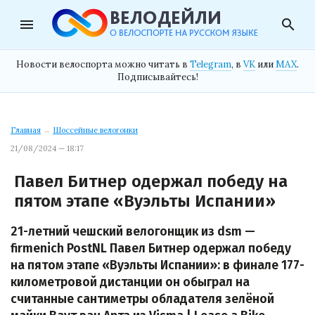
menu
search
Новости велоспорта можно читать в
Telegram
, в
VK
или
MAX
.
Подписывайтесь!
Главная
→
Шоссейные велогонки
21/08/2024 — 18:17
Павел Битнер одержал победу на
пятом этапе «Вуэльты Испании»
21-летний чешский велогонщик из dsm —
firmenich PostNL Павел Битнер одержал победу
на пятом этапе «Вуэльты Испании»: в финале 177-
километровой дистанции он обыграл на
считанные сантиметры обладателя зелёной