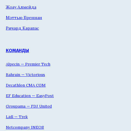
Жоау Алмейда
Мэттью Бреннан
Ричард Карапас
КОМАНДЫ
Alpecin — Premier Tech
Bahrain — Victorious
Decathlon CMA CGM
EF Education — EasyPost
Groupama — FDJ United
Lidl — Trek
Netcompany INEOS