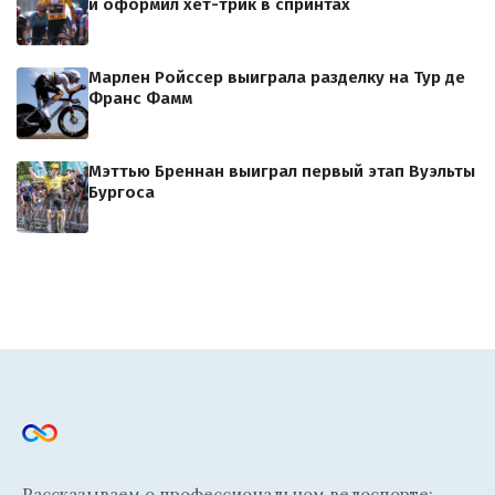
и оформил хет-трик в спринтах
Марлен Ройссер выиграла разделку на Тур де
Франс Фамм
Мэттью Бреннан выиграл первый этап Вуэльты
Бургоса
Рассказываем о профессиональном велоспорте: