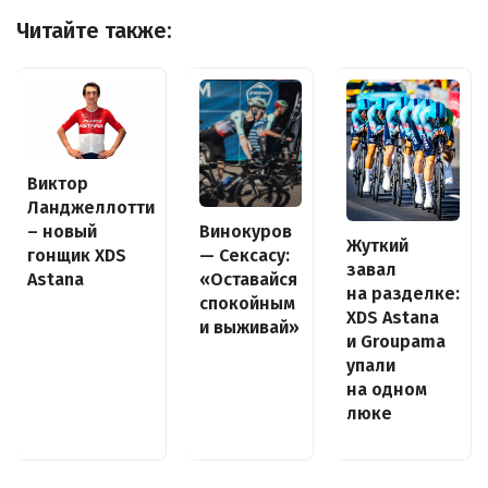
Читайте также:
Виктор
Ланджеллотти
– новый
Винокуров
Жуткий
гонщик XDS
— Сексасу:
завал
Astana
«Оставайся
на разделке:
спокойным
XDS Astana
и выживай»
и Groupama
упали
на одном
люке