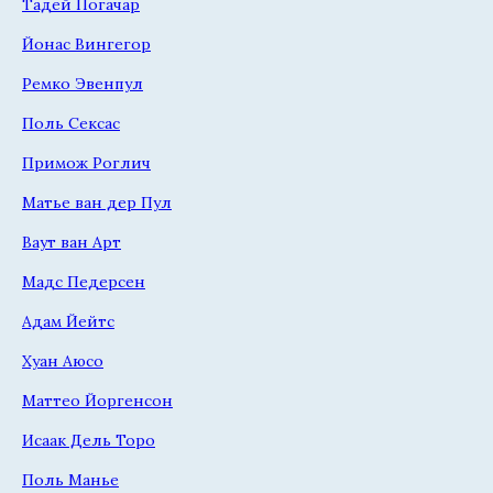
Тадей Погачар
Йонас Вингегор
Ремко Эвенпул
Поль Сексас
Примож Роглич
Матье ван дер Пул
Ваут ван Арт
Мадс Педерсен
Адам Йейтс
Хуан Аюсо
Маттео Йоргенсон
Исаак Дель Торо
Поль Манье