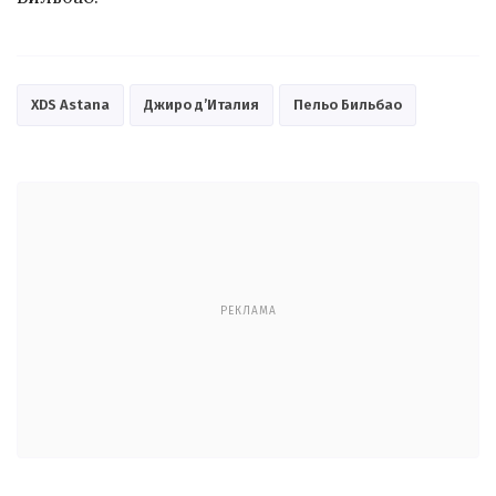
XDS Astana
Джиро д’Италия
Пельо Бильбао
РЕКЛАМА