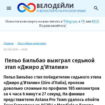
menu
search
Новости велоспорта можно читать в
Telegram
, в
VK
или
MAX
.
Подписывайтесь!
Главная
→
Шоссейные велогонки
19/05/2019 — 01:52
Пельо Бильбао выиграл седьмой
этап «Джиро д’Италии»
Пельо Бильбао стал победителем седьмого этапа
«Джиро д’Италии» (Giro d’Italia), проехав
довольно сложные по профилю 185 километров
за 4 часа 6 минут и 27 секунд. На финише
представителю Astana Pro Team удалось обойти