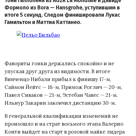
Тони Галлопена из AG2R La Mondiale и Давиде
Формоло из Bora — Hansgrohe, уступившим в
итоге 5 секунд. Следом финишировали Лукас
Гамильтон и Маттиа Каттанео.
Фавориты гонки держались спокойно и не
упуская друг друга из видимости. В итоге
Винченцо Нибали прибыл к финишу 17-м,
Саймон Йейтс — 18-м, Примож Роглич — 20-м,
Павел Сиваков — 21-м, Эстебан Чавес — 21-м.
Ильнур Закарин закончил дистанцию 30-м.
В генеральной квалификации изменений не
произошло и на страт восьмого этапа Валерио
Конти выйдет на старт в розовой майке лидера