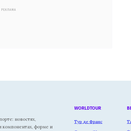
РЕКЛАМА
WORLDTOUR
В
орте: новостях,
Тур де Франс
Т
и компонентах, форме и