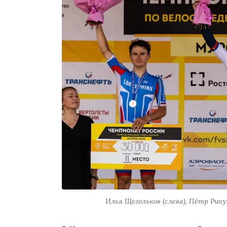
Илья Щегольков (слева), Пётр Рику