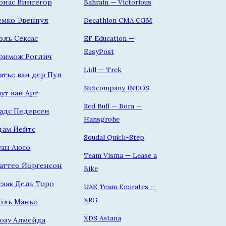
онас Вингегор
Bahrain — Victorious
емко Эвенпул
Decathlon CMA CGM
оль Сексас
EF Education —
EasyPost
римож Роглич
Lidl — Trek
атье ван дер Пул
Netcompany INEOS
аут ван Арт
Red Bull — Bora —
адс Педерсен
Hansgrohe
дам Йейтс
Soudal Quick-Step
уан Аюсо
Team Visma — Lease a
аттео Йоргенсон
Bike
саак Дель Торо
UAE Team Emirates —
XRG
оль Манье
XDS Astana
оау Алмейда