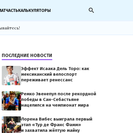
search
МАТЧАСТЬ
КАЛЬКУЛЯТОРЫ
ывайтесь!
ПОСЛЕДНИЕ НОВОСТИ
Эффект Исаака Дель Торо: как
мексиканский велоспорт
переживает ренессанс
Ремко Эвенепул после рекордной
победы в Сан-Себастьяне
нацелился на чемпионат мира
Лорена Вибес выиграла первый
этап «Тур де Франс Фамм»
и захватила жёлтую майку