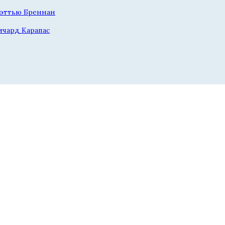
эттью Бреннан
ичард Карапас