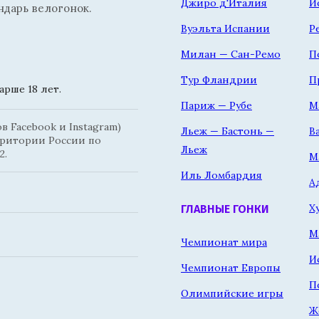
Джиро д'Италия
Й
ндарь велогонок.
Вуэльта Испании
Р
Милан — Сан-Ремо
П
Тур Фландрии
П
рше 18 лет.
Париж — Рубе
М
 Facebook и Instagram)
Льеж — Бастонь —
В
рритории России по
Льеж
2.
М
Иль Ломбардия
А
Х
ГЛАВНЫЕ ГОНКИ
М
Чемпионат мира
И
Чемпионат Европы
П
Олимпийские игры
Ж