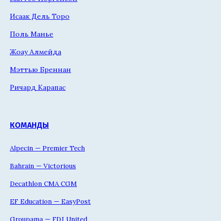
Исаак Дель Торо
Поль Манье
Жоау Алмейда
Мэттью Бреннан
Ричард Карапас
КОМАНДЫ
Alpecin — Premier Tech
Bahrain — Victorious
Decathlon CMA CGM
EF Education — EasyPost
Groupama — FDJ United