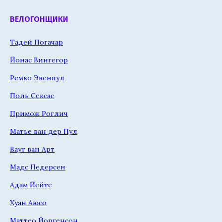
ВЕЛОГОНЩИКИ
Тадей Погачар
Йонас Вингегор
Ремко Эвенпул
Поль Сексас
Примож Роглич
Матье ван дер Пул
Ваут ван Арт
Мадс Педерсен
Адам Йейтс
Хуан Аюсо
Маттео Йоргенсон