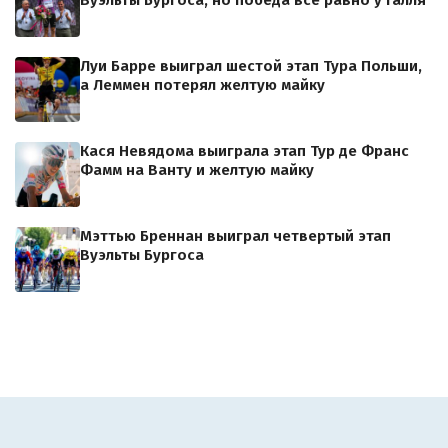
Вуэльты Бургоса, но победа всё равно у Галля
Луи Барре выиграл шестой этап Тура Польши,
а Леммен потерял желтую майку
Кася Невядома выиграла этап Тур де Франс
Фамм на Ванту и желтую майку
Мэттью Бреннан выиграл четвертый этап
Вуэльты Бургоса