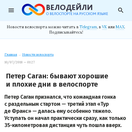
menu
search
Новости велоспорта можно читать в
Telegram
, в
VK
или
MAX
.
Подписывайтесь!
Главная
→
Новости велоспорта
10/07/2018 — 01:27
Петер Саган: бывают хорошие
и плохие дни в велоспорте
Петер Саган признался, что командная гонка
с раздельным стартом — третий этап «Тур
де Франс» — далась ему особенно тяжело.
Уступать он начал практически сразу, как только
35-километровая дистанция чуть пошла вверх.