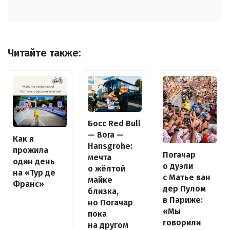
Читайте также:
Босс Red Bull
— Bora —
Как я
Hansgrohe:
прожила
Погачар
мечта
один день
о дуэли
о жёлтой
на «Тур де
с Матье ван
майке
Франс»
дер Пулом
близка,
в Париже:
но Погачар
«Мы
пока
говорили
на другом