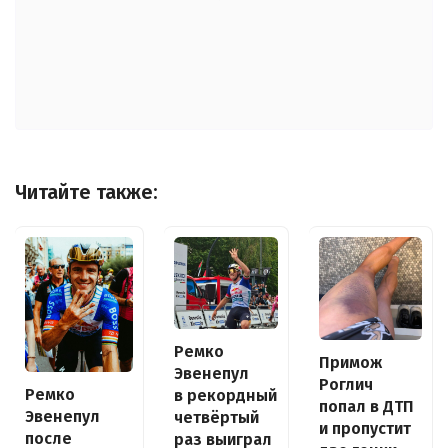
Читайте также:
Ремко
Примож
Эвенепул
Роглич
Ремко
в рекордный
попал в ДТП
Эвенепул
четвёртый
и пропустит
после
раз выиграл