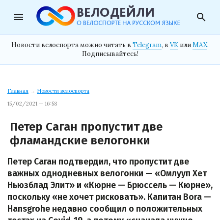
menu
search
Новости велоспорта можно читать в
Telegram
, в
VK
или
MAX
.
Подписывайтесь!
Главная
→
Новости велоспорта
15/02/2021 — 16:58
Петер Саган пропустит две
фламандские велогонки
Петер Саган подтвердил, что пропустит две
важных однодневных велогонки — «Омлууп Хет
Ньюзблад Элит» и «Кюрне — Брюссель — Кюрне»,
поскольку «не хочет рисковать». Капитан Bora —
Hansgrohe недавно сообщил о положительных