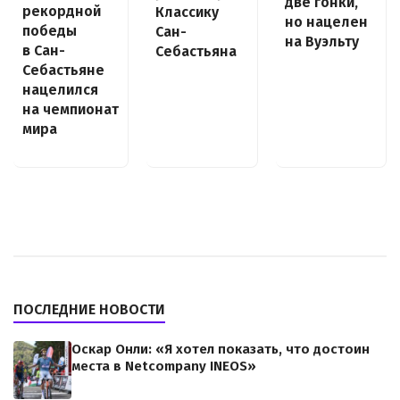
две гонки,
рекордной
Классику
но нацелен
победы
Сан-
на Вуэльту
в Сан-
Себастьяна
Себастьяне
нацелился
на чемпионат
мира
ПОСЛЕДНИЕ НОВОСТИ
Оскар Онли: «Я хотел показать, что достоин
места в Netcompany INEOS»