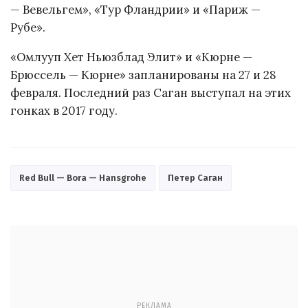
— Вевельгем», «Тур Фландрии» и «Париж —
Рубе».
«Омлууп Хет Ньюзблад Элит» и «Кюрне —
Брюссель — Кюрне» запланированы на 27 и 28
февраля. Последний раз Саган выступал на этих
гонках в 2017 году.
Red Bull — Bora — Hansgrohe
Петер Саган
РЕКЛАМА