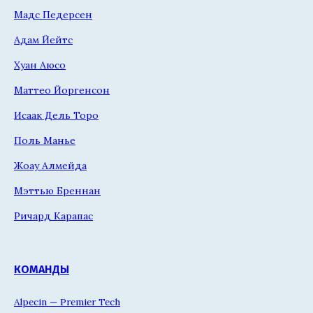
Мадс Педерсен
Адам Йейтс
Хуан Аюсо
Маттео Йоргенсон
Исаак Дель Торо
Поль Манье
Жоау Алмейда
Мэттью Бреннан
Ричард Карапас
КОМАНДЫ
Alpecin — Premier Tech