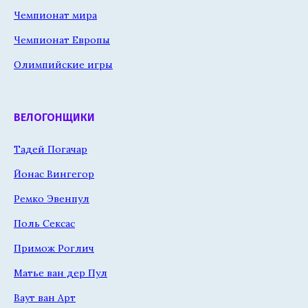
Чемпионат мира
Чемпионат Европы
Олимпийские игры
ВЕЛОГОНЩИКИ
Тадей Погачар
Йонас Вингегор
Ремко Эвенпул
Поль Сексас
Примож Роглич
Матье ван дер Пул
Ваут ван Арт