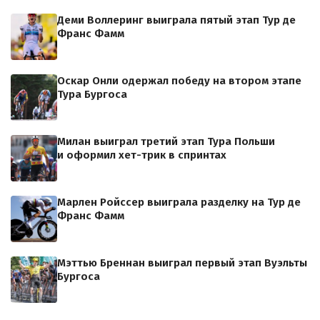
Деми Воллеринг выиграла пятый этап Тур де
Франс Фамм
Оскар Онли одержал победу на втором этапе
Тура Бургоса
Милан выиграл третий этап Тура Польши
и оформил хет-трик в спринтах
Марлен Ройссер выиграла разделку на Тур де
Франс Фамм
Мэттью Бреннан выиграл первый этап Вуэльты
Бургоса