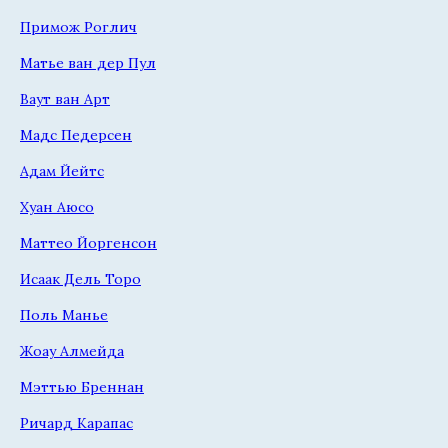
Примож Роглич
Матье ван дер Пул
Ваут ван Арт
Мадс Педерсен
Адам Йейтс
Хуан Аюсо
Маттео Йоргенсон
Исаак Дель Торо
Поль Манье
Жоау Алмейда
Мэттью Бреннан
Ричард Карапас