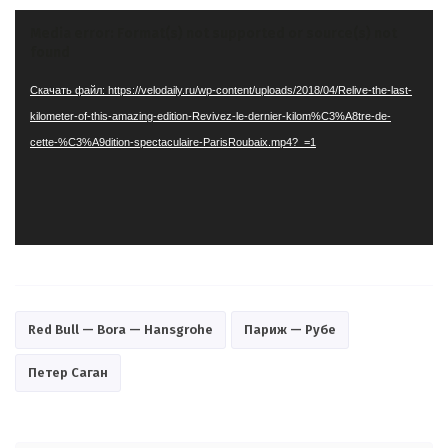
Видеоплеер
Media error: Format(s) not supported or source(s) not
found
Скачать файл: https://velodaily.ru/wp-content/uploads/2018/04/Relive-the-last-
kilometer-of-this-amazing-edition-Revivez-le-dernier-kilom%C3%A8tre-de-
cette-%C3%A9dition-spectaculaire-ParisRoubaix.mp4?_=1
Red Bull — Bora — Hansgrohe
Париж — Рубе
Петер Саган