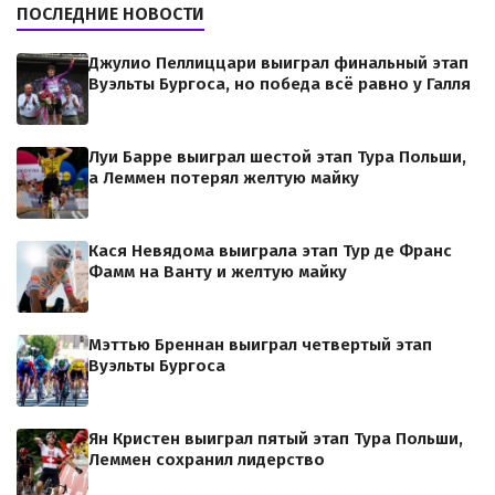
ПОСЛЕДНИЕ НОВОСТИ
Джулио Пеллиццари выиграл финальный этап
Вуэльты Бургоса, но победа всё равно у Галля
Луи Барре выиграл шестой этап Тура Польши,
а Леммен потерял желтую майку
Кася Невядома выиграла этап Тур де Франс
Фамм на Ванту и желтую майку
Мэттью Бреннан выиграл четвертый этап
Вуэльты Бургоса
Ян Кристен выиграл пятый этап Тура Польши,
Леммен сохранил лидерство