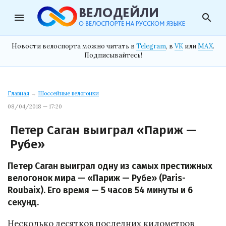
menu
search
Новости велоспорта можно читать в
Telegram
, в
VK
или
MAX
.
Подписывайтесь!
Главная
→
Шоссейные велогонки
08/04/2018 — 17:20
Петер Саган выиграл «Париж —
Рубе»
Петер Саган выиграл одну из самых престижных
велогонок мира — «Париж — Рубе» (Paris-
Roubaix). Его время — 5 часов 54 минуты и 6
секунд.
Несколько десятков последних километров