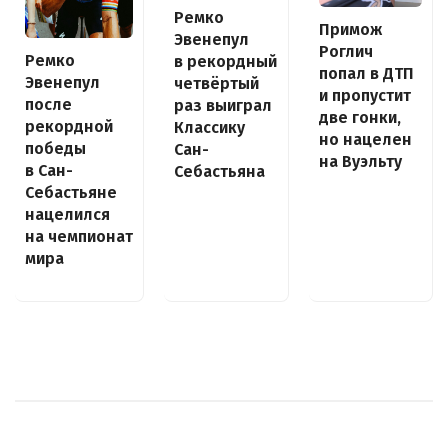
Ремко
Примож
Эвенепул
Роглич
Ремко
в рекордный
попал в ДТП
Эвенепул
четвёртый
и пропустит
после
раз выиграл
две гонки,
рекордной
Классику
но нацелен
победы
Сан-
на Вуэльту
в Сан-
Себастьяна
Себастьяне
нацелился
на чемпионат
мира